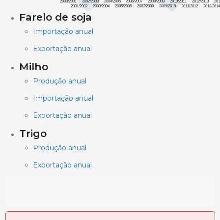
2000/2001
2002/2003
2004/2005
2006/2007
2008/2009
2010/2011
2012/2013
201
2001/2002
2003/2004
2005/2006
2007/2008
2009/2010
2011/2012
2013/201
Farelo de soja
Importação anual
Exportação anual
Milho
Produção anual
Importação anual
Exportação anual
Trigo
Produção anual
Exportação anual