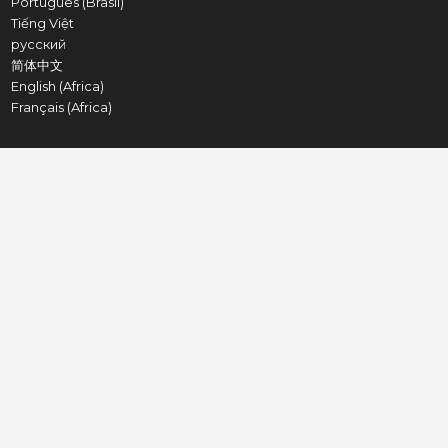
Português (Brasil)
Tiếng Việt
русский
简体中文
English (Africa)
Français (Africa)