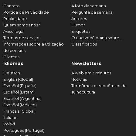
Contato
A foto da semana
Política de Privacidade
Pergunta da semana
Publicidade
Autores
Quem somos nós?
Humor
Aviso legal
Enquetes
Termos de serviço
O que você opina sobre...
Informações sobre a utilização
Classificados
de cookies
Clientes
Idiomas
Newsletters
Deutsch
A web em 3 minutos
English (Global)
Notícias
Español (España)
Termômetro econômico da
Español (Latam)
suinocultura
Español (Argentina)
Español (México)
Français (Global)
Italiano
Polski
Português (Portugal)