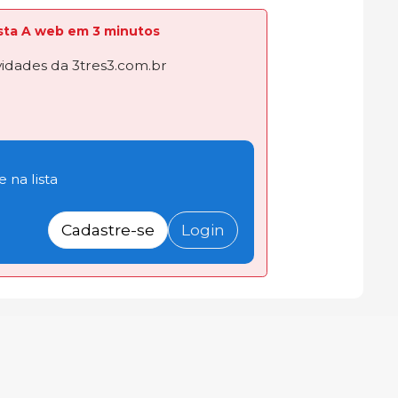
lista A web em 3 minutos
dades da 3tres3.com.br
 na lista
Cadastre-se
Login