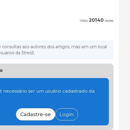
20140
Visto
vezes
 consultas aos autores dos artigos, mas sim um local
suários da 3tres3.
o
 é necessário ser um usuário cadastrado da
Cadastre-se
Login