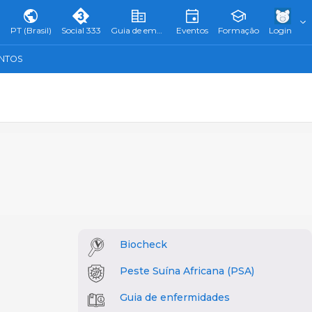
PT (Brasil)
Social 333
Guia de empresas
Eventos
Formação
Login
ENTOS
Biocheck
Peste Suína Africana (PSA)
Guia de enfermidades