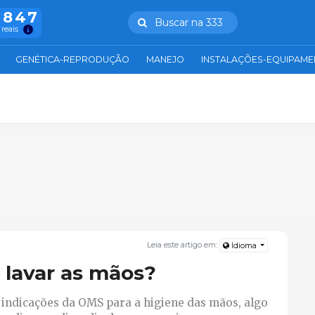
.847
Buscar na 333
 reais
GENÉTICA-REPRODUÇÃO
MANEJO
INSTALAÇÕES-EQUIPAM
Leia este artigo em:
Idioma
lavar as mãos?
s indicações da OMS para a higiene das mãos, algo