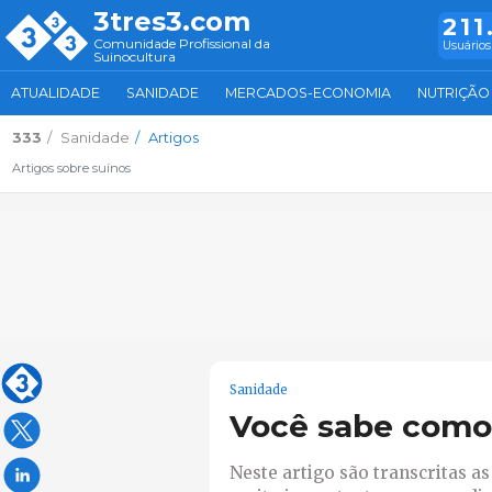
3tres3.com
211
Comunidade Profissional da
Usuários
Suinocultura
ATUALIDADE
SANIDADE
MERCADOS-ECONOMIA
NUTRIÇÃO
333
Sanidade
Artigos
Artigos sobre suínos
Sanidade
Você sabe como 
Neste artigo são transcritas a