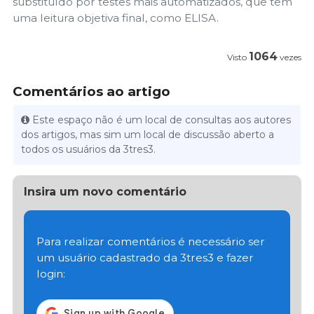
substituído por testes mais automatizados, que têm
uma leitura objetiva final, como ELISA.
1064
Visto
vezes
Comentários ao artigo
Este espaço não é um local de consultas aos autores
dos artigos, mas sim um local de discussão aberto a
todos os usuários da 3tres3.
Insira um novo comentário
Para realizar comentários é necessário ser
um usuário cadastrado da 3tres3 e fazer
login: