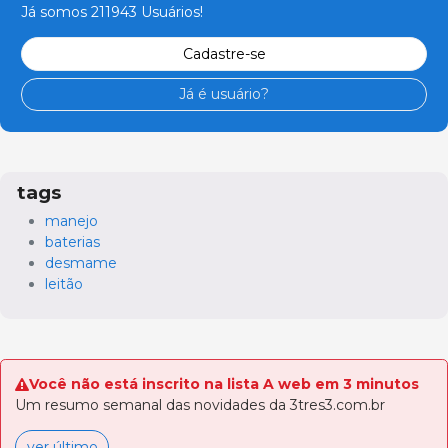
Já somos 211943 Usuários!
Cadastre-se
Já é usuário?
tags
manejo
baterias
desmame
leitão
Você não está inscrito na lista A web em 3 minutos
Um resumo semanal das novidades da 3tres3.com.br
ver último