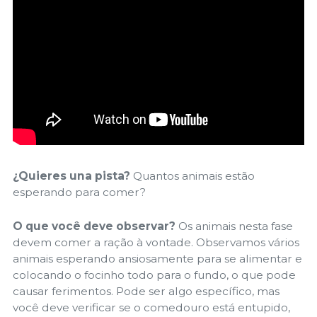
¿Quieres una pista?
Quantos animais estão
esperando para comer?
O que você deve observar?
Os animais nesta fase
devem comer a ração à vontade. Observamos vários
animais esperando ansiosamente para se alimentar e
colocando o focinho todo para o fundo, o que pode
causar ferimentos. Pode ser algo específico, mas
você deve verificar se o comedouro está entupido,