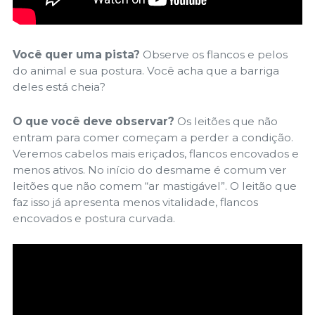
Você quer uma pista?
Observe os flancos e pelos
do animal e sua postura. Você acha que a barriga
deles está cheia?
O que você deve observar?
Os leitões que não
entram para comer começam a perder a condição.
Veremos cabelos mais eriçados, flancos encovados e
menos ativos. No início do desmame é comum ver
leitões que não comem “ar mastigável”. O leitão que
faz isso já apresenta menos vitalidade, flancos
encovados e postura curvada.