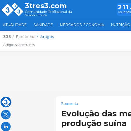
3tres3.com
211
Comunidade Profissional da
Usuários
Suinocultura
ATUALIDADE
SANIDADE
MERCADOS-ECONOMIA
NUTRIÇÃO
333
Economia
Artigos
Artigos sobre suínos
Economia
Evolução das me
produção suína