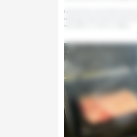
Felizmente, os produtores de
ressurgir, pelo que se pode e
se prefere. O meu é o sabor.