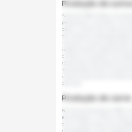
Produção de suíno
Antes de 1980 existia a “prod
pequenas e o produtor reconhe
casos, o macho de onde provinh
de compra e venda guardados 
escritório. Poucas coisas foram
registros foram praticamente d
o mesmo nos países comunistas
realmente importava era a pro
apresentado acima. Os suprime
muito porque quem tentava au
doenças.
Produção de carne
No final da década de 1980, a
aumentasse e o influxo maciço d
criou muitas novas oportunida
mentalidade mudou rapidamen