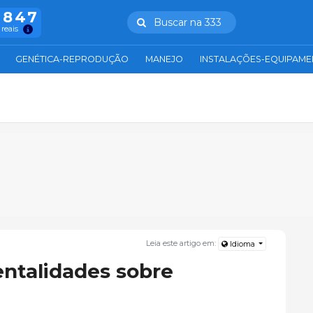
.847
Buscar na 333
 reais
GENÉTICA-REPRODUÇÃO
MANEJO
INSTALAÇÕES-EQUIPAM
Leia este artigo em:
Idioma
ntalidades sobre