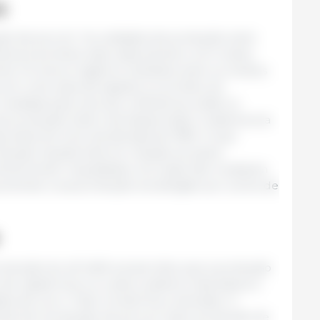
s
ução de porcos”. As unidades de produção eram
cia à primeira vista cada animal e, em muitos
a. Os únicos registros mantidos eram os recibos
em uma caixa de sapatos no armário do
 medidas para calcular a eficiência, então os
e produção total e de baixas totais. O sistema era
 antes do início da década de 1990. O que
dução líquida total em relação ao plano
ntos foram requisitados. As coisas não mudaram
mentar a sua produção era atingido por surtos de
 invenção do
all-in/all-out
permitiu que a produção
e capital levou a custos unitários mais baixos e
des de lucro. Todo mundo ficou animado. A
te de “produção de porcos” para “produção de