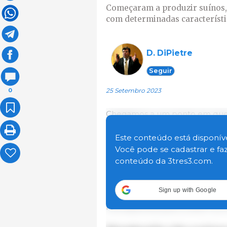
Começaram a produzir suínos, 
com determinadas característic
D. DiPietre
Seguir
25 Setembro 2023
0
Chegamos a um ponto em que as
alimentares, de transformação
cooperação com o governo, pa
Este conteúdo está disponíve
disponíveis no futuro e qual ser
Você pode se cadastrar e fa
mencionados acima terão prece
conteúdo da 3tres3.com.
produzir com base na procura 
consumidores estão sendo mol
Sign up with Google
preferências para os atributos
retrospectiva para conferir a