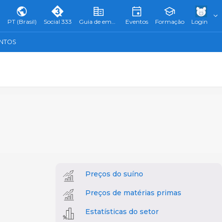
PT (Brasil)
Social 333
Guia de empresas
Eventos
Formação
Login
ENTOS
Preços do suíno
Preços de matérias primas
Estatísticas do setor