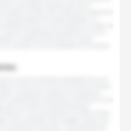
 de ser importantes. Aqueles que não se
iminados e foi feita uma mudança do tratamento
 mais abrangente da “saúde da granja”. Os
 ampliados porque os suínos estavam em baias. Os
m e logo as comparações de parâmetros como a
/ano e a eficiência alimentar da carcaça
m em direção a uma mentalidade de “produção
ntos
entrou na carne, grandes quantidades de carne
tadas em linha com os novos centros de produção
se assim uma grande mudança em direção aos
UA e grande parte das áreas produtoras de carne
go que os produtores dinamarqueses já
cê oferecer o que as pessoas de um determinado
jam, elas comprarão mais e pagarão mais por kg
ra “produção de alimentos”, e não sistemas que