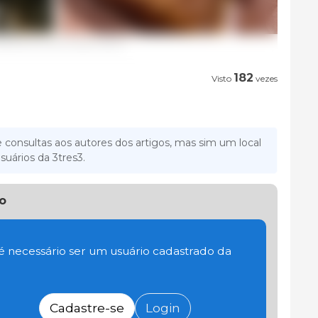
ocessamento do seu próprio bacon.
182
Visto
vezes
 consultas aos autores dos artigos, mas sim um local
suários da 3tres3.
o
 é necessário ser um usuário cadastrado da
Cadastre-se
Login