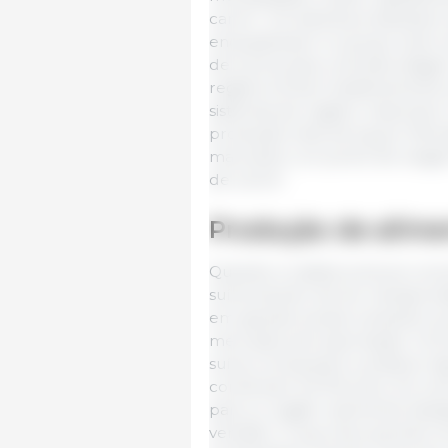
carne”. Os indivíduos deixaram
enquadravam no grupo eram el
de suínos para uma abordagem
registros foram drasticamente
sistemas de registro nascera
produção total de kg por fêmea
marcaram um ponto de virage
de carne”.
Produção de alime
Quando a cadeia suína se conc
suína tiveram de ser transpor
em grande escala, iniciando-
mercados de exportação. Os E
suína começaram a praticar al
conheciam há 100 anos. Se vo
país ou região realmente dese
vendido. O que eles queriam e