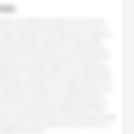
iais
ade mais rápida até à data, houve uma clara
de “atributos empresariais”. É por isso que os
s estão a apressar-se em estabelecer programas
s de produção individuais e a indústria são
levou as empresas a aderirem ao movimento dos
onment, Social, Governance
’ (critérios ambientais,
sistema que orienta as empresas em direção à
objetivos ambientais e avalia o seu cumprimento.
citamente o cumprimento por parte das grandes
amentais, tanto para o seu próprio país como no
udanças prometidas em reuniões globais como
. Aproximar-se do governo e agradar aos seus
butos de fornecimento aprovados pelo governo,
lucro encontrará menos obstáculos se o fizer.
dam estas preferências, começando pelas nossas
res (que por sua vez dependem dos governos) e
rigidas aos adultos.