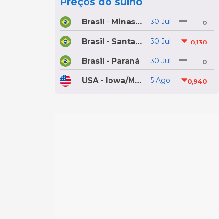
Preços do suíno
Brasil - Minas Gerais
30 Jul
0
Brasil - Santa Catarina
30 Jul
0,130
Brasil - Paraná
30 Jul
0
USA - Iowa/Minnesota
5 Ago
0,940