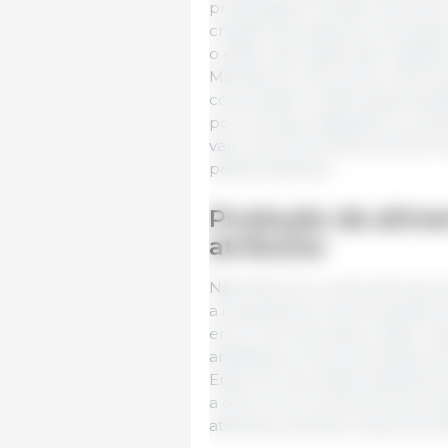
produzissem “tecido muscular 
criação de linhas de corte pa
o estilo valorizado pelo objet
Minolta (cor da carne), a form
consumidor e oferta para feri
por crenças religiosas ou cul
valor da carne suína nos EUA 
países superam.
Produção de alim
atributos
Não demorou muito até que as
a impulsionar a procura para o
em si. Com isto quero dizer cois
antibióticos, livres de tecidos 
Eram em sua maioria atributo
a olho nu no momento da comp
atributos invisíveis, mas promov