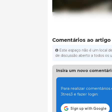
Figura 1. O autor Dennis DiPietre faz o pr
Comentários ao artigo
Este espaço não é um local de
de discussão aberto a todos os u
Insira um novo comentári
Para realizar comentários
3tres3 e fazer login: