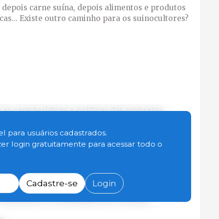
depois carne suína, depois alimentos e produtos
as... Existe outro caminho para os suinocultores?
 características e políticas das empresas
 e relacionadas, combinadas com o seu nível de
recem determinar que alimentos estarão
l para usuários cadastrados.
á o seu custo. E acredite ou não, estes atributos
zer login gratuitamente para acessar todo o
dência sobre o que o setor industrial poderia
do consumidor, que é como deveria funcionar. Os
dados para orientar voluntariamente as suas
Cadastre-se
Login
 das empresas alimentares. É hora de fazer uma
s mudanças na mentalidade de produção.