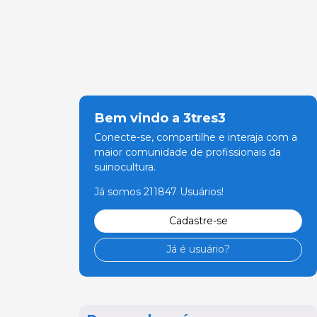
Bem vindo a 3tres3
Conecte-se, compartilhe e interaja com a
maior comunidade de profissionais da
suinocultura.
Já somos 211847 Usuários!
Cadastre-se
Já é usuário?