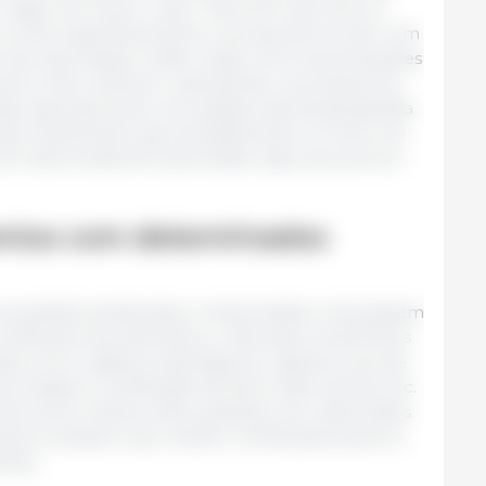
magro ao menor custo”. Nos EUA, isso levou à
ra cortar especificamente a carcaça de acordo com
ivo de exportação, então coisas como as pontuações
a de cortar, amarrar e apresentar os produtos ao
ados sazonais, foram vinculadas à demanda gerada
turais. Atualmente, aproximadamente um terço do
vem das vendas de exportação, algo que poucos
entos com determinados
 questões ambientais e relacionadas começassem
s atributos dos alimentos, e não para os alimentos
as como orgânicos (biológicos), caipiras, livres de
neurológicos, certificação de bem-estar animal, etc.
s da carne, embora não pudessem ser observados
ra e tivessem que manter certificações para os
idos.