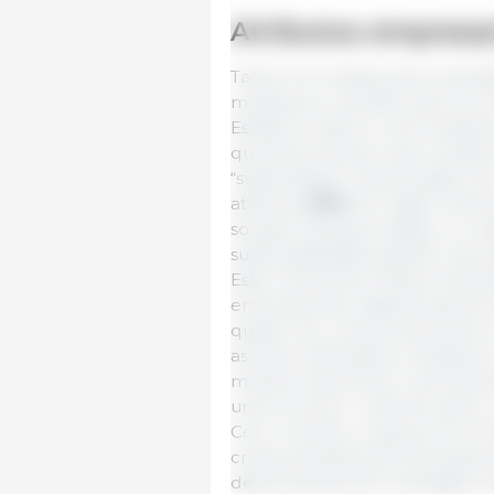
Atributos empresar
Talvez na mudança de mentalid
mudança no sentido da procura 
Estados Unidos e outros paíse
que demonstrem que os sistema
“sustentáveis”. Esta pressão 
atributos
ESG
em inglês ‘
Envir
sociais e de governação), um 
sustentabilidade global e aos 
Este movimento implica impli
empresas dos objetivos govern
quadro do cumprimento das m
as sobre alterações climáticas
ministros aproxima-o dos atri
uma vez que o caminho para o 
Com o tempo, os governos mol
crianças através dos educado
depois através de mensagens di