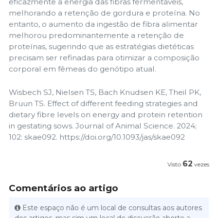
eficazmente a energia das fibras fermentáveis,
melhorando a retenção de gordura e proteína. No
entanto, o aumento da ingestão de fibra alimentar
melhorou predominantemente a retenção de
proteínas, sugerindo que as estratégias dietéticas
precisam ser refinadas para otimizar a composição
corporal em fêmeas do genótipo atual.
Wisbech SJ, Nielsen TS, Bach Knudsen KE, Theil PK,
Bruun TS. Effect of different feeding strategies and
dietary fibre levels on energy and protein retention
in gestating sows. Journal of Animal Science. 2024;
102: skae092. https://doi.org/10.1093/jas/skae092
62
Visto
vezes
Comentários ao artigo
Este espaço não é um local de consultas aos autores
dos artigos, mas sim um local de discussão aberto a