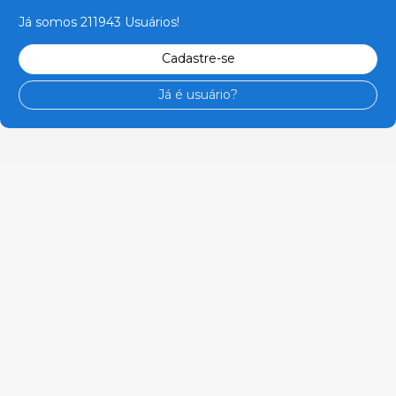
Já somos 211943 Usuários!
Cadastre-se
Já é usuário?