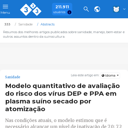
211.911
usuários
Menu
333
Sanidade
Abstracts
Resumos dos melhores artigos publicados sobre sanidade, manejo, bem-estar e
outros assuntos dentro da suinocultura.
Leia este artigo em:
Idioma
Sanidade
Modelo quantitativo de avaliação
do risco dos vírus DEP e PPA em
plasma suíno secado por
atomização
Nas condições atuais, o modelo estimou que é
necessário alcançar um nível de inativação de 7,0; 7,2