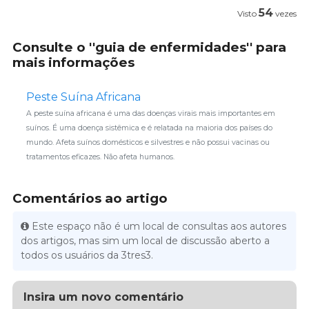
54
Visto
vezes
Consulte o ''guia de enfermidades'' para
mais informações
Peste Suína Africana
A peste suína africana é uma das doenças virais mais importantes em
suínos. É uma doença sistêmica e é relatada na maioria dos países do
mundo. Afeta suínos domésticos e silvestres e não possui vacinas ou
tratamentos eficazes. Não afeta humanos.
Comentários ao artigo
Este espaço não é um local de consultas aos autores
dos artigos, mas sim um local de discussão aberto a
todos os usuários da 3tres3.
Insira um novo comentário