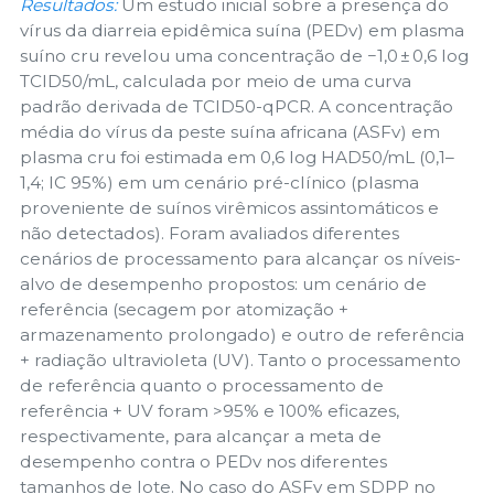
Resultados:
Um estudo inicial sobre a presença do
vírus da diarreia epidêmica suína (PEDv) em plasma
suíno cru revelou uma concentração de −1,0 ± 0,6 log
TCID50/mL, calculada por meio de uma curva
padrão derivada de TCID50-qPCR. A concentração
média do vírus da peste suína africana (ASFv) em
plasma cru foi estimada em 0,6 log HAD50/mL (0,1–
1,4; IC 95%) em um cenário pré-clínico (plasma
proveniente de suínos virêmicos assintomáticos e
não detectados). Foram avaliados diferentes
cenários de processamento para alcançar os níveis-
alvo de desempenho propostos: um cenário de
referência (secagem por atomização +
armazenamento prolongado) e outro de referência
+ radiação ultravioleta (UV). Tanto o processamento
de referência quanto o processamento de
referência + UV foram >95% e 100% eficazes,
respectivamente, para alcançar a meta de
desempenho contra o PEDv nos diferentes
tamanhos de lote. No caso do ASFv em SDPP no