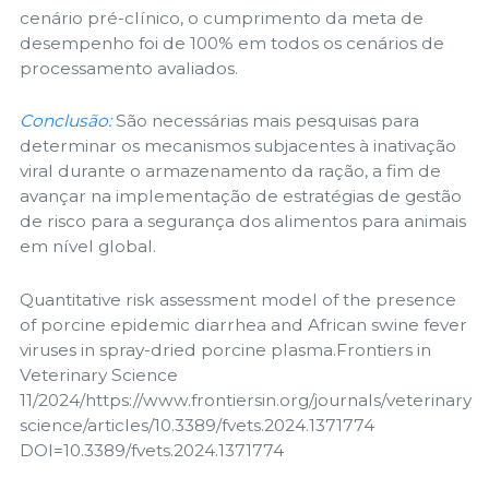
cenário pré-clínico, o cumprimento da meta de
desempenho foi de 100% em todos os cenários de
processamento avaliados.
Conclusão:
São necessárias mais pesquisas para
determinar os mecanismos subjacentes à inativação
viral durante o armazenamento da ração, a fim de
avançar na implementação de estratégias de gestão
de risco para a segurança dos alimentos para animais
em nível global.
Quantitative risk assessment model of the presence
of porcine epidemic diarrhea and African swine fever
viruses in spray-dried porcine plasma.Frontiers in
Veterinary Science
11/2024/https://www.frontiersin.org/journals/veterinary
science/articles/10.3389/fvets.2024.1371774
DOI=10.3389/fvets.2024.1371774