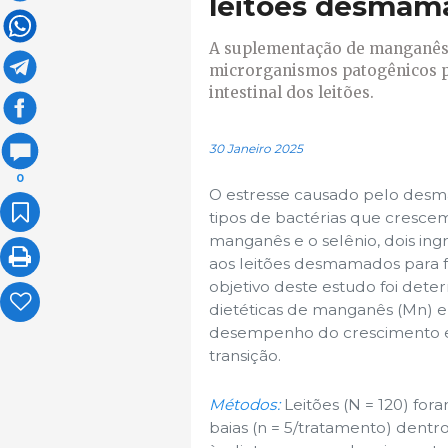
leitões desmam
A suplementação de manganês
microrganismos patogênicos p
intestinal dos leitões.
30 Janeiro 2025
0
O estresse causado pelo desma
tipos de bactérias que crescem
manganês e o selênio, dois ing
aos leitões desmamados para fo
objetivo deste estudo foi det
dietéticas de manganês (Mn) e s
desempenho do crescimento e 
transição.
Métodos:
Leitões (N = 120) fora
baias (n = 5/tratamento) dent