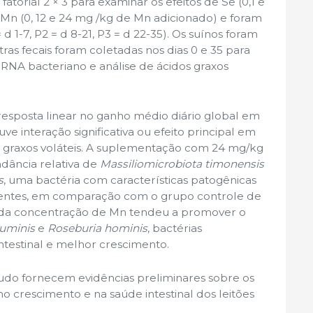
torial 2 × 3 para examinar os efeitos de Se (0,1 e
 Mn (0, 12 e 24 mg /kg de Mn adicionado) e foram
d 1-7, P2 = d 8-21, P3 = d 22-35). Os suínos foram
as fecais foram coletadas nos dias 0 e 35 para
NA bacteriano e análise de ácidos graxos
sposta linear no ganho médio diário global em
e interação significativa ou efeito principal em
 graxos voláteis. A suplementação com 24 mg/kg
dância relativa de
Massiliomicrobiota timonensis
s
, uma bactéria com características patogênicas
cientes, em comparação com o grupo controle de
 da concentração de Mn tendeu a promover o
ruminis
e
Roseburia hominis
, bactérias
ntestinal e melhor crescimento.
udo fornecem evidências preliminares sobre os
no crescimento e na saúde intestinal dos leitões