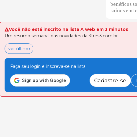
benéficos so
suínos em t
Você não está inscrito na lista A web em 3 minutos
Um resumo semanal das novidades da 3tres3.com.br
ver último
Faça seu login e inscreva-se na lista
Cadastre-se