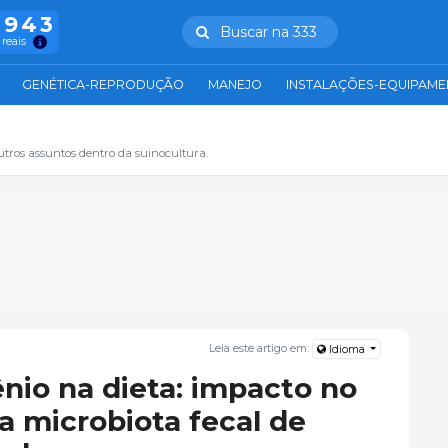
.943
Buscar na 333
 reais
GENÉTICA-REPRODUÇÃO
MANEJO
INSTALAÇÕES-EQUIPAM
tros assuntos dentro da suinocultura.
Leia este artigo em:
Idioma
nio na dieta: impacto no
a microbiota fecal de