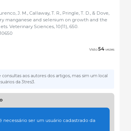
renco, J. M., Callaway, T. R., Pringle, T. D., & Dove,
ietary manganese and selenium on growth and the
ets. Veterinary Sciences, 10(11), 650.
110650
54
Visto
vezes
 consultas aos autores dos artigos, mas sim um local
suários da 3tres3.
o
 é necessário ser um usuário cadastrado da