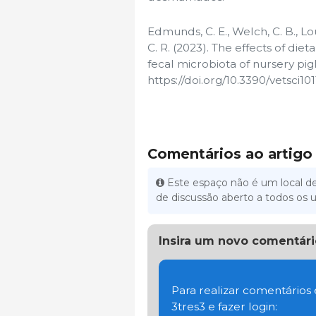
Edmunds, C. E., Welch, C. B., Lou
C. R. (2023). The effects of d
fecal microbiota of nursery pigl
https://doi.org/10.3390/vetsci10
Comentários ao artigo
Este espaço não é um local de
de discussão aberto a todos os u
Insira um novo comentári
Para realizar comentários
3tres3 e fazer login: