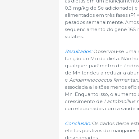
às dietas em um planejamento fa
0,3 mg/kg de Se adicionado) e
alimentados em três fases (P1 = 
pesados ​​semanalmente. Amostr
sequenciamento do gene 16S rR
voláteis.
Resultados:
Observou-se uma re
função do Mn da dieta. Não houv
qualquer parâmetro de ácidos
de Mn tendeu a reduzir a abun
e
Acidaminococcus fermentan
associada a leitões menos efi
Mn. Enquanto isso, o aumento
crescimento de
Lactobacillus 
correlacionadas com a saúde i
Conclusão:
Os dados deste est
efeitos positivos do manganês 
desmamados.