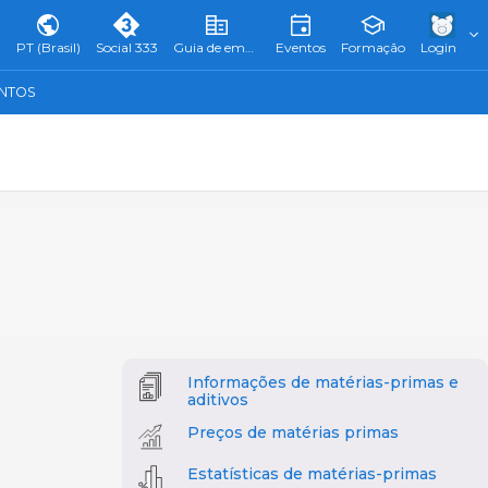
PT (Brasil)
Social 333
Guia de empresas
Eventos
Formação
Login
ENTOS
Informações de matérias-primas e
aditivos
Preços de matérias primas
Estatísticas de matérias-primas