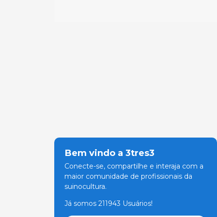
Bem vindo a 3tres3
Conecte-se, compartilhe e interaja com a
maior comunidade de profissionais da
suinocultura.
Já somos 211943 Usuários!