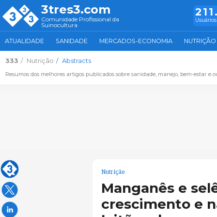
3tres3.com
211
Comunidade Profissional da
Usuários
Suinocultura
ATUALIDADE
SANIDADE
MERCADOS-ECONOMIA
NUTRIÇÃO
333
Nutrição
Abstracts
Resumos dos melhores artigos publicados sobre sanidade, manejo, bem-estar e ou
Nutrição
Manganês e selê
crescimento e n