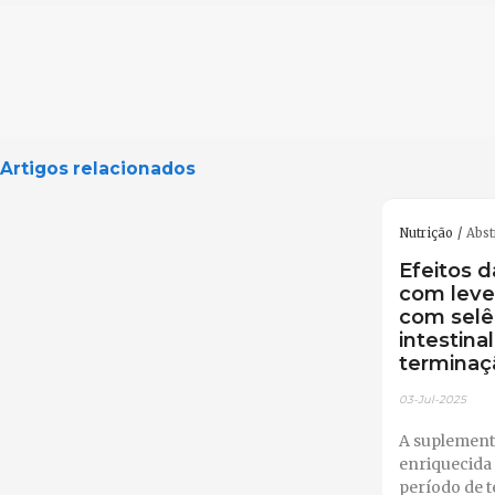
Artigos relacionados
Nutrição
Abst
Efeitos 
com leve
com selê
intestina
terminaç
03-Jul-2025
A suplement
enriquecida
período de t