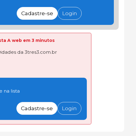
Cadastre-se
Login
lista A web em 3 minutos
dades da 3tres3.com.br
 na lista
Cadastre-se
Login