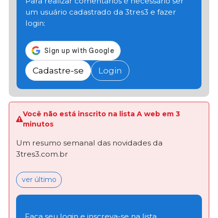
Para realizar comentários é necessário ser
um usuário cadastrado da 3tres3 e fazer
login:
Cadastre-se
Login
Você não está inscrito na lista A web em 3
minutos
Um resumo semanal das novidades da
3tres3.com.br
ver último
Faça seu login e inscreva-se na lista