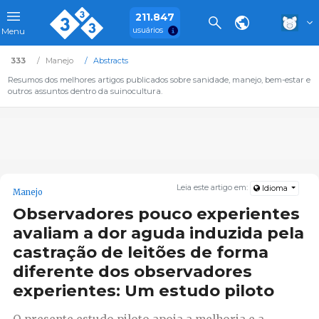
211.847
usuários
Menu
333
Manejo
Abstracts
Resumos dos melhores artigos publicados sobre sanidade, manejo, bem-estar e
outros assuntos dentro da suinocultura.
Leia este artigo em:
Idioma
Manejo
Observadores pouco experientes
avaliam a dor aguda induzida pela
castração de leitões de forma
diferente dos observadores
experientes: Um estudo piloto