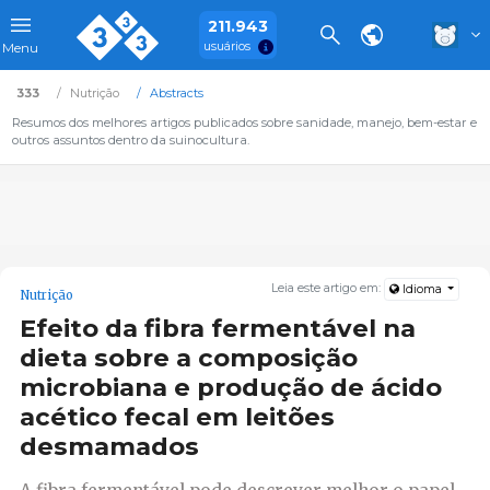
211.943
usuários
Menu
333
Nutrição
Abstracts
Resumos dos melhores artigos publicados sobre sanidade, manejo, bem-estar e
outros assuntos dentro da suinocultura.
Leia este artigo em:
Idioma
Nutrição
Efeito da fibra fermentável na
dieta sobre a composição
microbiana e produção de ácido
acético fecal em leitões
desmamados