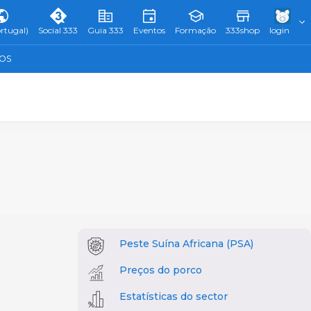
rtugal)
Social 333
Guia 333
Eventos
Formação
333shop
login
TOS
Peste Suína Africana (PSA)
Preços do porco
Estatísticas do sector