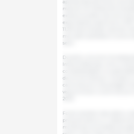
apenas atrás da China e dos Es
mais de 4,9 milhões de tonelada
extracomunitário da carne de
exportações superiores a 1,097
11,2% da produção nacional. Al
mercado australiano à carne t
setor.
Durante o encontro foi destac
Interprofissionais, como a Inte
competitividade e a sustentabi
da norma Interporc, focada no
carne de porco de pelagem bra
visa promover a carne de porc
2030.
Foram também discutidos o es
presunto ibérico e o desenvol
monitorizar as emissões do ga
sobre o bem-estar animal nos t