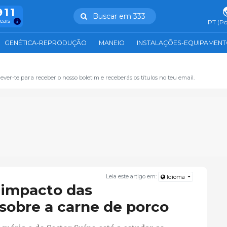
911
Buscar em 333
reais
PT (Po
GENÉTICA-REPRODUÇÃO
MANEIO
INSTALAÇÕES-EQUIPAMEN
ever-te para receber o nosso boletim e receberás os títulos no teu email.
Leia este artigo em:
Idioma
 impacto das
 sobre a carne de porco