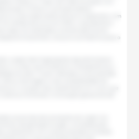
tados Unidos, e o maior da União Europeia, com
s anuais. A China é o principal destino
 porco e dos subprodutos de porco espanhóis, com
 mil milhões de euros em 2024, o equivalente a
ém disso, foi celebrada a recente abertura do
ratada termicamente, uma procura histórica para o
ado o papel das Organizações Agroalimentares
rporc e a Asici, que fortalecem a transparência, a
lidade do setor. Foram referidas a nova extensão
 reforço da imagem e da competitividade da
nca, e o projeto Asici, atualmente em curso, que
o ibérica e fomentar a renovação geracional até
tado actual das denominações de origem do
vimento da aplicação Ecogan, concebida para
do, juntamente com novas propostas europeias
ransportes e nas explorações agrícolas.