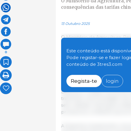
O Ministério da Agricultura, P
consequências das tarifas chine
13 Outubro 2025
O Ministério da Agricultura, P
espanhol analisaram o impacto 
europeia, em vigor desde 10 d
Este conteúdo está disponíve
0
Agrícolas e Segurança Alimenta
Pode registar-se e fazer log
os dados económicos e os pote
conteúdo de 3tres3.com
exportadoras espanholas.
Regista-te
login
As tarifas, consideradas concor
Espanha e chegam aos 62,4% em
transmitiu uma mensagem de tr
setor afetado. Rodríguez enfat
produtores, confiando que as
A Espanha é atualmente o terc