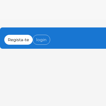
Regista-te
login