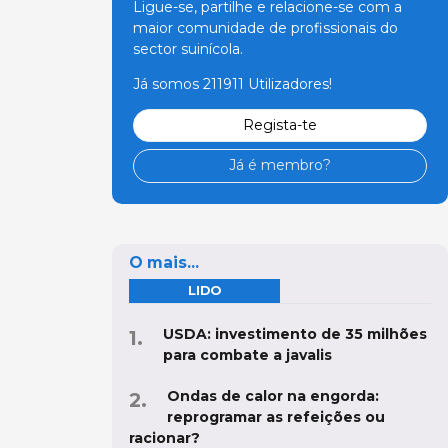
Ligue-se, partilhe e relacione-se com a
maior comunidade de profissionais do
sector suinícola.
Já somos 211911 Utilizadores!
Regista-te
Já é membro?
O mais...
LIDO
USDA: investimento de 35 milhões
para combate a javalis
Ondas de calor na engorda:
reprogramar as refeições ou
racionar?