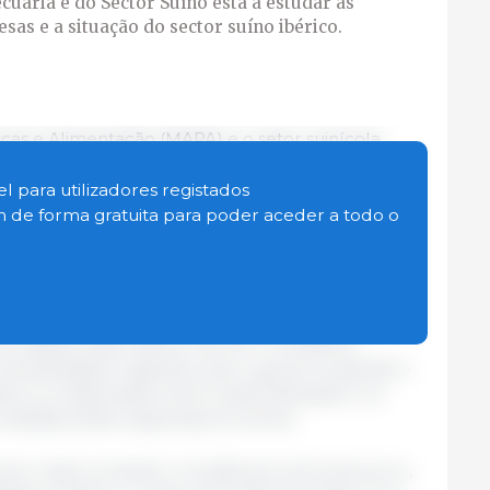
ecuária e do Sector Suíno está a estudar as
sas e a situação do sector suíno ibérico.
escas e Alimentação (MAPA) e o setor suinícola
das tarifas impostas pela China à carne de porco
e setembro. A Secretária-Geral dos Recursos
l para utilizadores registados
r, Ana Rodríguez, presidiu à reunião, que analisou
in de forma gratuita para poder aceder a todo o
nciais efeitos desta medida nas empresas
rência desleal, variam entre os 15,6% e os 20% para
 alguns casos dentro da UE. O ministério
anquilidade e garantiu que o governo apoiará o
izou a colaboração entre a administração e os
 medidas serão suspensas em breve.
eiro maior produtor mundial de carne de porco,