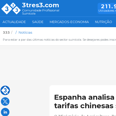
3tres3.com
211.
Comunidade Profissional
Utilizadores 
Suinícola
ACTUALIDADE
SAÚDE
MERCADOS-ECONOMIA
NUTRIÇÃO
333
Notícias
Para estar a par das últimas notícias do sector suinícola. Se desejares podes inscr
Espanha analisa
tarifas chinesas