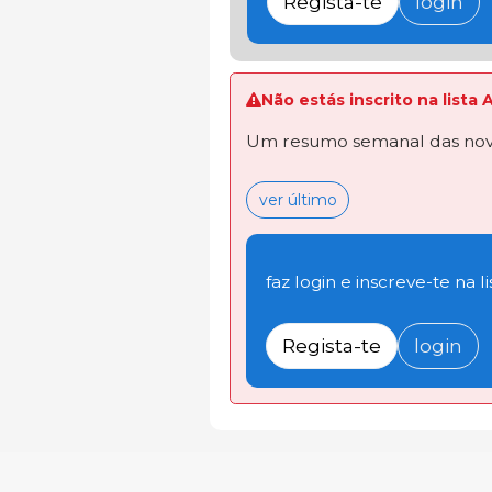
Regista-te
login
Não estás inscrito na lista
Um resumo semanal das novi
ver último
faz login e inscreve-te na li
Regista-te
login