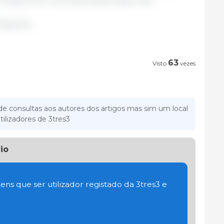
Espanha.
63
Visto
vezes
e consultas aos autores dos artigos mas sim um local
tilizadores de 3tres3
io
ens que ser utilizador registado da 3tres3 e