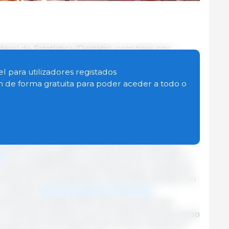
al de Estatística (Destatis), com base nos
o pecuário, a 3 de Maio de 2026, existiam 14700
manha, representando uma quebra de 3,2% (-490
l para utilizadores registados
 com 3 de novembro de 2025. Em comparação
in de forma gratuita para poder aceder a todo o
 de 2025), o número de explorações diminuiu 3,6%
ração com há dez anos, a descida é de 40,0 %
).
ha situou-se, à data de 3 de Maio de 2026, em
is
. Em comparação a 3 de Novembro de 2025, o
a, menos 501400 animais, ainda que em relação ao
ente 0,6 %, equivalente a mais 131100 animais. Em
o efectivo
de suínos diminuiu de forma
s de animais desde 2016). Esta evolução para
 continua: enquanto que em 2016 uma exploração
suínos, dez anos depois este número situava-se