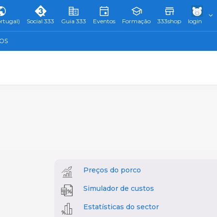
rtugal)
Social 333
Guia 333
Eventos
Formação
333shop
login
TOS
Preços do porco
Simulador de custos
Estatísticas do sector