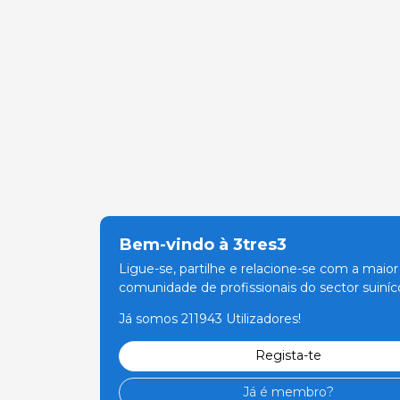
Bem-vindo à 3tres3
Ligue-se, partilhe e relacione-se com a maior
comunidade de profissionais do sector suiníco
Já somos 211943 Utilizadores!
Regista-te
Já é membro?