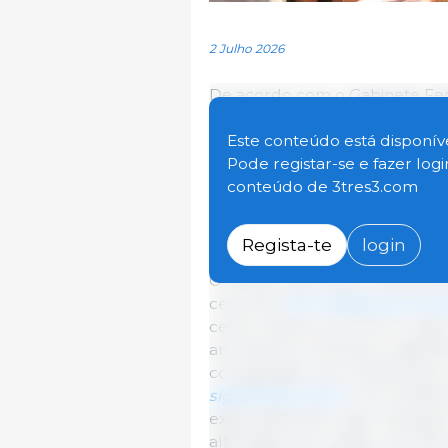
2 Julho 2026
De acordo com o Gabinete Feder
resultados provisórios do cens
explorações de suínos na Ale
Este conteúdo está disponíve
explorações) em comparação
Pode registar-se e fazer log
com o ano anterior (3 de maio
conteúdo de 3tres3.com
(-550 explorações) e,
em compa
(-9.800 explorações desde 2016
Regista-te
login
O efectivo de suínos na Aleman
cerca de
21,0 milhões de anima
censo reduziu-se 2,3 %, ou sej
ano anterior aumentou ligeiram
comparação com há dez anos, 
significativa 22,5 %
(-6,1 milhõe
explorações de maior tamanho
albergava, em média, uns 1100 