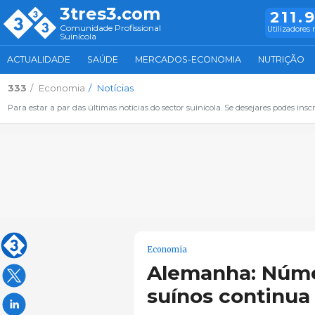
3tres3.com
211.
Comunidade Profissional
Utilizadores 
Suinícola
ACTUALIDADE
SAÚDE
MERCADOS-ECONOMIA
NUTRIÇÃO
333
Economia
Notícias
Para estar a par das últimas notícias do sector suinícola. Se desejares podes inscr
Economia
Alemanha: Núme
suínos continua 