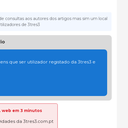
e consultas aos autores dos artigos mas sim um local
tilizadores de 3tres3
io
ens que ser utilizador registado da 3tres3 e
 A web em 3 minutos
dades da 3tres3.com.pt