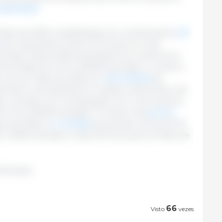
exploração
.
 Maio de 2026 contabilizaram-se, na Alemanha,
9,0
. Isto representa menos 2,5 % que em 3 de
imais). Esta tendência também se confirma na
minuição de 4,2 % (-394300 animais). O número
ou-se, em Maio de 2026, em
10,6 milhões
de
ualmente uma descida em relação a Novembro de
is). Contudo, em comparação com o ano anterior
 5,1 % (+515300 animais). O número de
porcas
o de 2026, a
1,4 milhões
de animais, menos 0,9 %
-12300 animais) e mais 0,9 % do que em Maio de
Alemania.
66
Visto
vezes