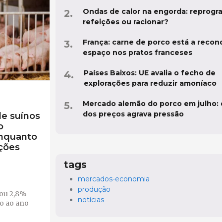
Ondas de calor na engorda: reprogr
refeições ou racionar?
França: carne de porco está a recon
espaço nos pratos franceses
Países Baixos: UE avalia o fecho de
explorações para reduzir amoníaco
Mercado alemão do porco em julho:
dos preços agrava pressão
de suínos
o
nquanto
ções
tags
mercados-economia
produção
tou 2,8%
notícias
o ao ano