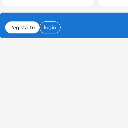
Regista-te
login