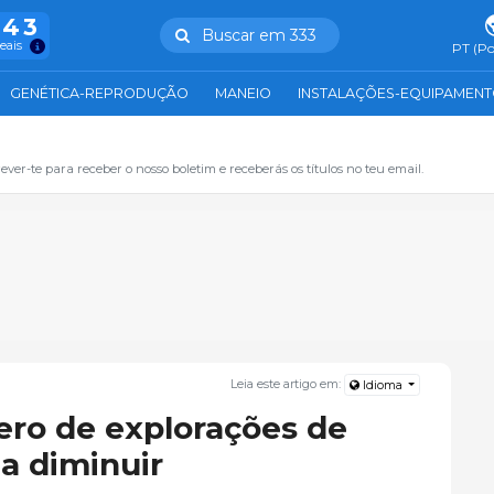
943
Buscar em 333
reais
PT (Po
GENÉTICA-REPRODUÇÃO
MANEIO
INSTALAÇÕES-EQUIPAMEN
ever-te para receber o nosso boletim e receberás os títulos no teu email.
Leia este artigo em:
Idioma
ro de explorações de
a diminuir