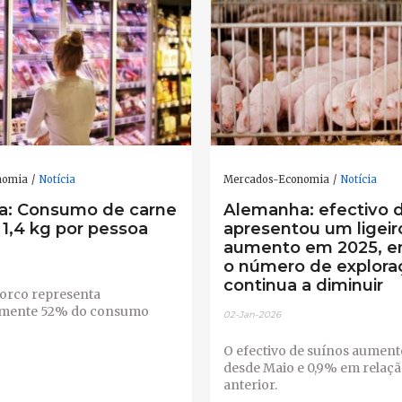
nomia
Notícia
Mercados-Economia
Notícia
a: Consumo de carne
Alemanha: efectivo 
1,4 kg por pessoa
apresentou um ligeir
aumento em 2025, e
o número de explora
continua a diminuir
porco representa
mente 52% do consumo
02-Jan-2026
O efectivo de suínos aumen
desde Maio e 0,9% em relaçã
anterior.