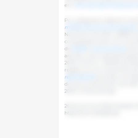
em
cerca de 1400 animais por 
Por categorias, à data de 3 de
milhões de porcos de engorda
Novembro de 2025 (-228500 an
comparação anual, com uma di
de
leitões
e
porcos jovens
situ
animais, o que representa ig
2025 (-2,3 % ou -255400 anima
registou-se um crescimento de
reprodutoras
ascendeu, em Mai
do que em Novembro de 2025 (
2025 (+12700 animais).
26 de junio de 2026/ Destatis/ 
https://www.destatis.de