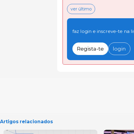
ver último
faz login e inscreve-te na li
Regista-te
login
Artigos relacionados