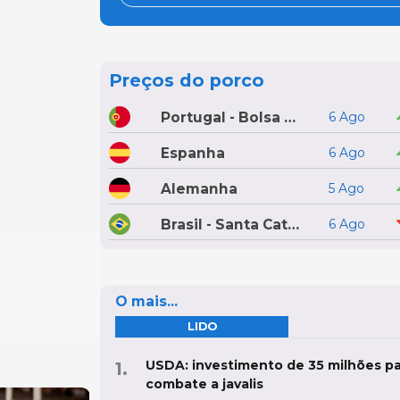
Preços do porco
Portugal - Bolsa do Porco do Montijo
6 Ago
Espanha
6 Ago
Alemanha
5 Ago
Brasil - Santa Catarina
6 Ago
O mais...
LIDO
USDA: investimento de 35 milhões pa
combate a javalis