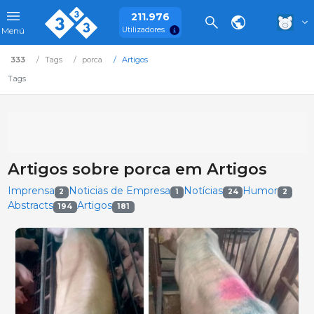
211.976
Utilizadores
Menú
333
Tags
porca
Artigos
Tags
Artigos sobre porca em Artigos
Imprensa
Noticias de Empresa
Notícias
Humor
2
1
24
2
Abstracts
Artigos
194
181