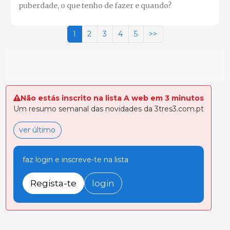
puberdade, o que tenho de fazer e quando?
1
2
3
4
5
>>
Não estás inscrito na lista A web em 3 minutos
Um resumo semanal das novidades da 3tres3.com.pt
ver último
faz login e inscreve-te na lista
Regista-te
login