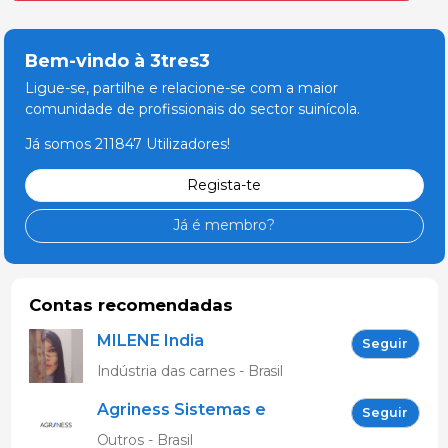
Bem-vindo à 3tres3
Ligue-se, partilhe e relacione-se com a maior
comunidade de profissionais do sector suinícola.
Já somos 211847 Utilizadores!
Regista-te
Já é membro?
Contas recomendadas
MILENE India
Seguir
Indústria das carnes - Brasil
Agriness Sistemas e
Seguir
Tecnologias de
Outros - Brasil