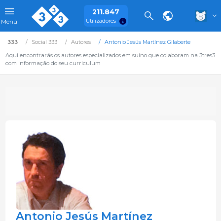
211.847
Utilizadores
Menú
333
Social 333
Autores
Antonio Jesús Martínez Gilaberte
Aqui encontrarás os autores especializados em suíno que colaboram na 3tres3
com informação do seu curriculum
Antonio Jesús Martínez