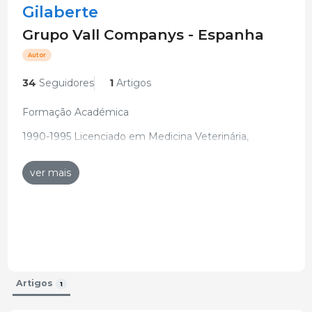
Gilaberte
Grupo Vall Companys - Espanha
Autor
34
Seguidores
1
Artigos
Formação Académica
1990-1995 Licenciado em Medicina Veterinária,
Universidade de Saragoça
ver mais
Experiência Profissional
1995-1997 Laboratórios IBERHOME (Ibérica de
Homeopatia)
Desde 1997 Médico Veterinário no Departamento de
Produção da Vall Companys
1997-2000 Gestor de Matrizes (Unidade 2) em
Artigos
1
Saragoça