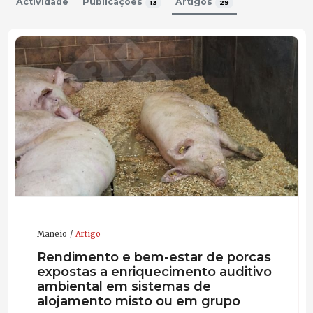
Actividade
Publicações
Artigos
13
29
Participou como palestrante em diversos eventos em
Espanha, Portugal, Colombia, Costa Rica, Panamá
Anualmente assiste às Jornadas de Suíno da
Universidad Autónoma de Barcelona para apresentar
casos clínicos.
Sente muito a falta a José Barcelo, um dos
responsáveis de que os latinos também estejam
presentes na liderança da produção suína a nível
mundial.
Maneio
Artigo
Rendimento e bem-estar de porcas
expostas a enriquecimento auditivo
ambiental em sistemas de
alojamento misto ou em grupo