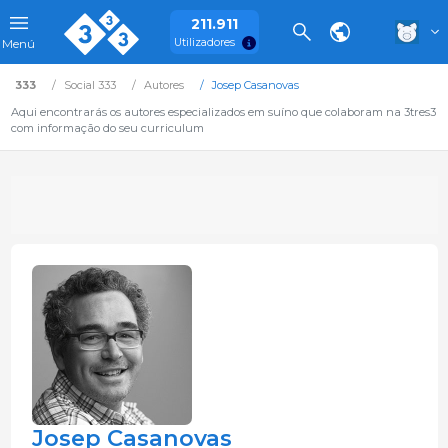
211.911
Utilizadores
Menú
333
Social 333
Autores
Josep Casanovas
Aqui encontrarás os autores especializados em suíno que colaboram na 3tres3
com informação do seu curriculum
Josep Casanovas