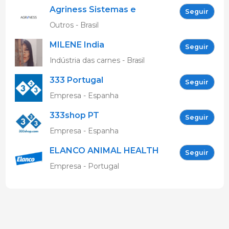
Agriness Sistemas e
Seguir
Tecnologias de
Outros - Brasil
Informação
MILENE India
Seguir
Indústria das carnes - Brasil
333 Portugal
Seguir
Empresa - Espanha
333shop PT
Seguir
Empresa - Espanha
ELANCO ANIMAL HEALTH
Seguir
Empresa - Portugal