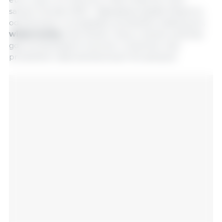
samym okresie 2025 r. Największe spadki eksportu
odnotowano w przypadku produktów kakaowych,
wieprzowiny
oraz oliwek i oliwy z oliwek, podczas
gdy wzrósł eksport owoców i orzechów oraz
produktów nieprzeznaczonych do spożycia.