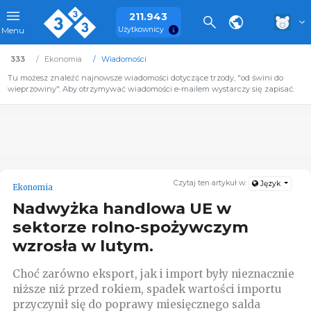
211.943
Użytkownicy
Menu
333
Ekonomia
Wiadomości
Tu możesz znaleźć najnowsze wiadomości dotyczące trzody, "od świni do
wieprzowiny". Aby otrzymywać wiadomości e-mailem wystarczy się zapisać.
Czytaj ten artykuł w:
Język
Ekonomia
Nadwyżka handlowa UE w
sektorze rolno-spożywczym
wzrosła w lutym.
Choć zarówno eksport, jak i import były nieznacznie
niższe niż przed rokiem, spadek wartości importu
przyczynił się do poprawy miesięcznego salda