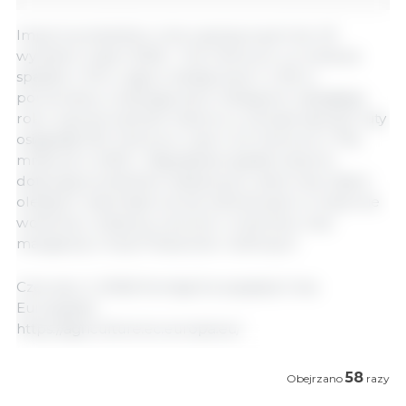
Import produktów rolno-spożywczych do UE
wyniósł w lutym 2026 r. 14,5 mld euro, co oznacza
spadek o 1% w ujęciu miesięcznym i o 5% w
porównaniu z analogicznym miesiącem ubiegłego
roku. Łączna wartość importu w okresie styczeń–luty
osiągnęła 29,1 mld euro, czyli o 2,2 mld euro (-7%)
mniej niż w 2025 r. Największe spadki importu
dotyczyły produktów kakaowych, zbóż oraz nasion
oleistych, natomiast wzrost odnotowano w imporcie
wołowiny i cielęciny, owoców i orzechów oraz
margaryny i innych tłuszczów roślinnych.
Czerwiec 2, 2026/ Komisja Europejska/ Unia
Europejska.
https://agriculture.ec.europa.eu/
58
Obejrzano
razy