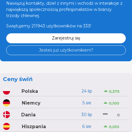
Nawiązuj kontakty, dziel z innymi i wchodź w interakcje z
największą społecznością profesjonalistów w branży
trzody chlewnej.
Świętujemy 211943 użytkowników na 333!
Zarejestruj się
Jesteś już użytkownikiem?
Ceny świń
Polska
24 lip
0,375
Niemcy
5 sie
0,100
Dania
30 lip
0
Hiszpania
6 sie
0,010