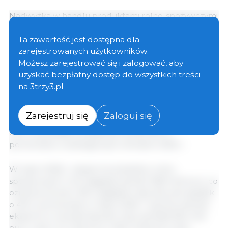
Nadwyżka w handlu produktami rolno-spożywczymi
UE wzrosła w lutym 2026 r., osiągając poziom 4,4 mld
euro. Oznacza to wzrost o 43% w porównaniu ze
Ta zawartość jest dostępna dla
styczniem i poziom zbliżony do odnotowanego w
zarejestrowanych użytkowników.
lutym 2025 r. Choć zarówno eksport, jak i import były
Możesz zarejestrować się i zalogować, aby
nieznacznie niższe niż przed rokiem, spadek wartości
uzyskać bezpłatny dostęp do wszystkich treści
importu przyczynił się do poprawy miesięcznego
na 3trzy3.pl
salda handlu zagranicznego. Skumulowana
nadwyżka w handlu produktami rolno-spożywczymi
Zarejestruj się
Zaloguj się
UE w okresie styczeń–luty 2026 r. wyniosła 7,4 mld
euro i pozostała na stabilnym poziomie w
porównaniu z analogicznym okresem 2025 r.
W lutym 2026 r. eksport produktów rolno-
spożywczych z UE osiągnął wartość 18,8 mld euro, co
oznacza wzrost o 6% względem stycznia, ale spadek
o 4% w porównaniu z lutym 2025 r. Łączna wartość
eksportu w okresie styczeń–luty wyniosła 36,5 mld
euro, czyli o 2,1 mld euro (-5%) mniej niż w tym