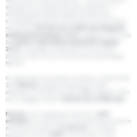
dekadę temu wydawała się niewyobrażalna — i
okazała się główną siłą napędową odbudowy
europejskiej produkcji wieprzowiny. Przy produkcji
na poziomie
5,27 mln ton w 2025 roku Hiszpania
zwiększyła produkcję o 6,4%
względem 2024 roku.
Jej
udział w całkowitej produkcji UE osiągnął
24,1%
, umacniając pozycję lidera, którą kraj ten
zdobył w 2021 roku, po raz pierwszy wyprzedzając
Niemcy.
Po systematycznym spadku produkcji w latach 2016–
2023
Niemcy
wydają się wykazywać oznaki
stabilizacji. Produkcja wzrosła o
1,1%
względem 2024
roku, osiągając poziom
4,33 mln ton w 2025 roku.
Francja,
trzeci największy producent z
9,6%
udziałem
w produkcji UE, utrzymała stabilny poziom
produkcji na poziomie
2,1 mln ton,
co oznacza
niewielki wzrost o
0,35%
w porównaniu z 2024