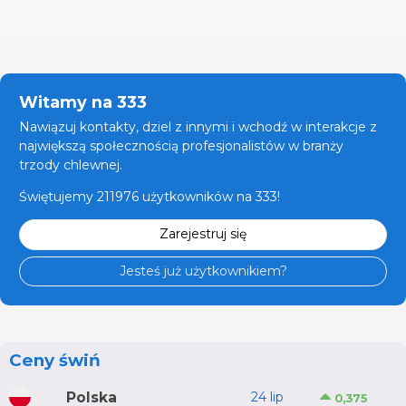
Witamy na 333
Nawiązuj kontakty, dziel z innymi i wchodź w interakcje z
największą społecznością profesjonalistów w branży
trzody chlewnej.
Świętujemy 211976 użytkowników na 333!
Zarejestruj się
Jesteś już użytkownikiem?
Ceny świń
Polska
24 lip
0,375