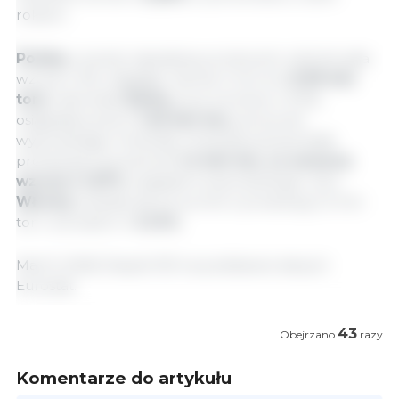
rokiem.
Polska,
czwarty największy producent, odnotowała
wzrost o 5%, osiągając niemal 2 mln ton
(1,99 mln
ton)
, natomiast
Dania,
przy wzroście o 9,4%,
osiągnęła poziom
1,45 mln ton,
ponownie
wyprzedzając Holandię. Holandia potwierdziła
produkcję na poziomie
1,4 mln ton, co oznacza
wzrost o 1,57%
względem poprzedniego roku.
Włochy
znalazły się tuż za nimi z produkcją 1,3 mln
ton i wzrostem o
4,14%.
Maj 13, 2026/ Zespół 333 na podstawie danych
Eurostat.
43
Obejrzano
razy
Komentarze do artykułu