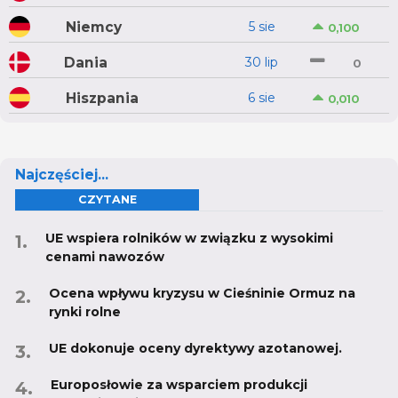
Niemcy
5 sie
0,100
Dania
30 lip
0
Hiszpania
6 sie
0,010
Najczęściej...
CZYTANE
UE wspiera rolników w związku z wysokimi
cenami nawozów
Ocena wpływu kryzysu w Cieśninie Ormuz na
rynki rolne
UE dokonuje oceny dyrektywy azotanowej.
Europosłowie za wsparciem produkcji