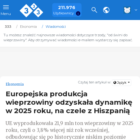
211.976
Użytkownicy
Menu
333
Ekonomia
Wiadomości
Tu możesz znaleźć najnowsze wiadomości dotyczące trzody, "od świni do
wieprzowiny". Aby otrzymywać wiadomości e-mailem wystarczy się zapisać.
Czytaj ten artykuł w:
Język
Ekonomia
Europejska produkcja
wieprzowiny odzyskała dynamikę
w 2025 roku, na czele z Hiszpanią
UE wyprodukowała 21,9 mln ton wieprzowiny w 2025
roku, czyli o 3,8% więcej niż rok wcześniej,
odbudowując się po historycznie niskim poziomie