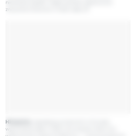
niewielkie spadki, mające jednak ograniczone
znaczenie ilościowe w skali całej UE.
Hiszpania,
największy producent w Europie,
wyprodukowała w 2025 roku prawie milion ton
wieprzowiny więcej niż Niemcy — różnica ta jeszcze