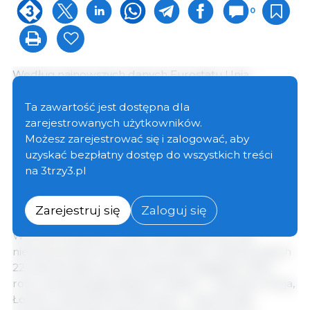
0
Według najnowszych danych Eurostatu Unia
Europejska wyprodukowała
21,89 mln ton
wieprzowiny w 2025 roku.
Był to drugi z rzędu rok
Ta zawartość jest dostępna dla
wzrostu po osiągnięciu najniższego poziomu
zarejestrowanych użytkowników.
produkcji w 2023 roku (20,64 mln ton) oraz wynik o
Możesz zarejestrować się i zalogować, aby
3,8% wyższy niż w 2024 roku. Pomimo poprawy
uzyskać bezpłatny dostęp do wszystkich treści
produkcja w UE pozostawała jednak nadal o 6,5%
na 3trzy3.pl
niższa od rekordowego poziomu z 2021 roku (23,4
mln ton).
Zarejestruj się
Zaloguj się
Wzrost produkcji w 2025 roku był szeroki, ale
nierównomierny. Spośród 27 państw członkowskich
22 odnotowały wzrost produkcji względem 2024
roku, podczas gdy jedynie 5 krajów — Estonia, Grecja,
Łotwa, Luksemburg i Słowenia — zanotowało