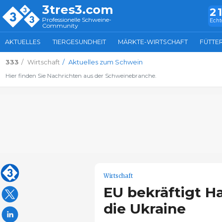
3tres3.com
2
Professionelle Schweine-
Echt
Community
AKTUELLES
TIERGESUNDHEIT
MÄRKTE-WIRTSCHAFT
FÜTTE
333
Wirtschaft
Aktuelles zum Schwein
Hier finden Sie Nachrichten aus der Schweinebranche.
Wirtschaft
EU bekräftigt H
die Ukraine