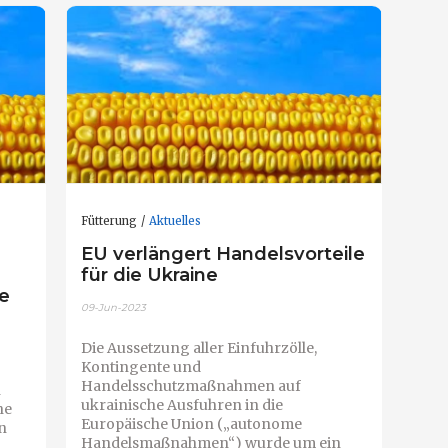
Fütterung
Aktuelles
EU verlängert Handelsvorteile
für die Ukraine
te
09-Jun-2023
Die Aussetzung aller Einfuhrzölle,
Kontingente und
Handelsschutzmaßnahmen auf
n
ukrainische Ausfuhren in die
he
Europäische Union („autonome
n
Handelsmaßnahmen“) wurde um ein