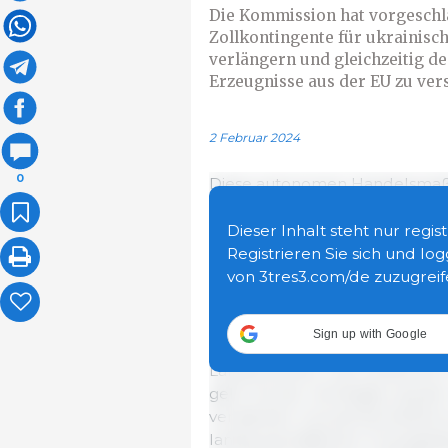
Die Kommission hat vorgeschla
Zollkontingente für ukrainisch
verlängern und gleichzeitig de
Erzeugnisse aus der EU zu ver
2 Februar 2024
0
Diese autonomen Handelsmaßna
Eckpfeiler der beharrlichen Un
Wirtschaft. Die Maßnahmen tr
Dieser Inhalt steht nur regi
ukrainische Hersteller und Au
Registrieren Sie sich und log
ungerechtfertigten Angriffskrie
von 3tres3.com/de zuzugreif
Während die autonomen Hand
Sign up with Google
für die Ukraine zum Ziel haben
Landwirtinnen und Landwirte i
geht mit der Verlängerung d
verstärkter Schutzmechanismus
landwirtschaftlicher Erzeugnis