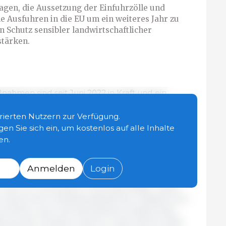
gen, die Aussetzung der Einfuhrzölle und
e Ausfuhren in die EU um ein weiteres Jahr zu
n Schutz sensibler landwirtschaftlicher
stärken.
hmen sind seit Juni 2022 in Kraft und ein
terstützung der EU für die Ukraine und ihre
agen zur Verbesserung der schwierigen Lage für
strierten Nutzern zur Verfügung.
sführer infolge des unprovozierten und
gen Sie sich ein, um kostenlos auf alle Inhalte
gs Russlands bei.
en.
elsmaßnahmen hauptsächlich die Unterstützung
Anmelden
Login
, berücksichtigen sie auch die Anliegen der
n der EU und anderer Interessenträger. Daher
er autonomen Handelsmaßnahmen zusätzlich ein
 einher, auch weil die Einfuhren bestimmter
se aus der Ukraine in die EU in den Jahren 2022