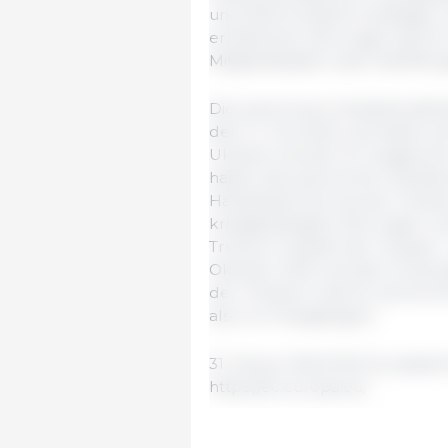
und 2023 erheblich anstiegen.
erheblichen Störungen des EU
Mitgliedstaaten rasch Abhilfe
Die autonomen Handelsmaßnah
dem 4. Juni 2022 und haben sic
Ukraine und der EU ausgewirk
haben die autonomen Handels
Handelsströme aus der Ukraine
kriegsbedingten Störungen un
Trend im Handel der Ukraine –
Oktober 2023 und den 12 Monat
der Ukraine in die EU auf 24,
also vor Kriegsbeginn.
31. Januar 2024/ EK/ Europäisc
https://ec.europa.eu/