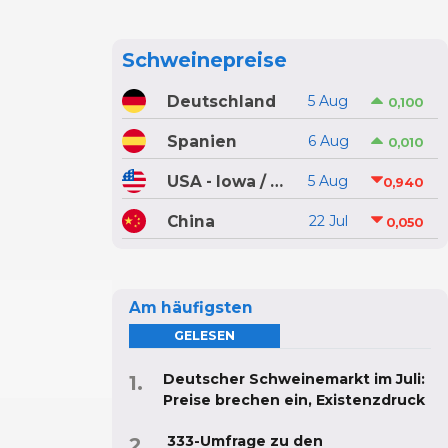
Schweinepreise
Deutschland
5 Aug
0,100
Spanien
6 Aug
0,010
USA - Iowa / Minnesota
5 Aug
0,940
China
22 Jul
0,050
Am häufigsten
GELESEN
Deutscher Schweinemarkt im Juli:
Preise brechen ein, Existenzdruck
333-Umfrage zu den