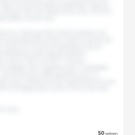
 Dieser Schutzmechanismus garantiert, dass bei
-Marktes oder der Märkte eines oder mehrerer
 geschaffen werden kann.
men in Bezug auf die Ukraine bestehen seit
h eindeutig positiv auf den Handel zwischen der
t. Zusammen mit den Solidaritätskorridoren
maßnahmen dafür gesorgt, dass die
 in die EU 2022 und 2023 – trotz der
d entgegen dem insgesamt stark rückläufigen
 bemerkenswert stabil geblieben sind. Im
en davor beliefen sich die Gesamteinfuhren aus
3 Mrd. EUR gegenüber 24 Mrd. EUR im Jahr 2021,
he Union.
50
gelesen