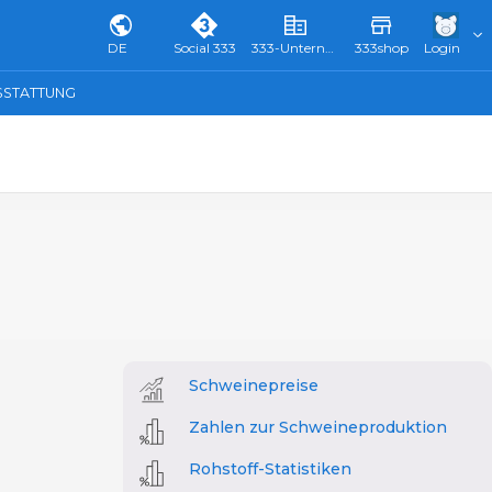
DE
Social 333
333-Unternehmensverzeichnis & Führer
333shop
Login
SSTATTUNG
Schweinepreise
Zahlen zur Schweineproduktion
Rohstoff-Statistiken