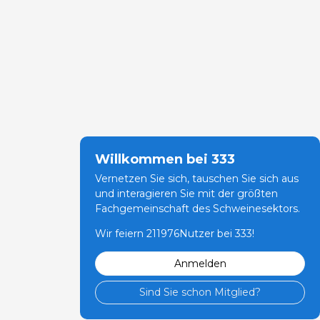
Willkommen bei 333
Vernetzen Sie sich, tauschen Sie sich aus
und interagieren Sie mit der größten
Fachgemeinschaft des Schweinesektors.
Wir feiern 211976Nutzer bei 333!
Anmelden
Sind Sie schon Mitglied?