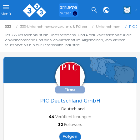
211.976
Nutzer
Menü
333
333-Unternehmensverzeichnis & Führer
Unternehmen
PIC D
Das 333-Verzeichnis ist ein Unternehmens- und Produktverzeichnis für die
Schweinebranche und die Viehwirtschaft im Allgemeinen, vom kleinen
Bauernhof bis hin zur Lebensmittelindustrie.
Firma
PIC Deutschland GmbH
Deutschland
44
Veröffentlichungen
32
Followers
Folgen