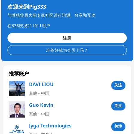
欢迎来到Pig333
与养猪业最大的专家社区进行沟通、分享和互动
在333庆祝211911用户
注册
准备好成为会员了吗？
推荐账户
DAVI LIOU
关注
其他 - 中国
Guo Kevin
关注
其他 - 中国
Jyga Technologies
关注
Latinoamérica