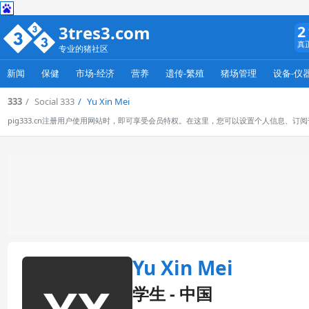
3tres3.com
2
真
专业的猪社区
新闻
保健
市场-经济
营养
遗传-繁殖
猪场管理
设备-仪
333
Social 333
Yu Xin Mei
pig333.cn注册用户使用网站时，即可享受会员特权。在这里，您可以设置个人信息、
Yu Xin Mei
学生 - 中国