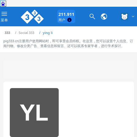
211.911
菜单
用户
333
Social 333
ying li
pig333.cn注册用户使用网站时，即可享受会员特权。在这里，您可以设置个人信息、订
阅刊物、修改分类广告、查看信息和留言、还可以联系专家学者，进行学术探讨。