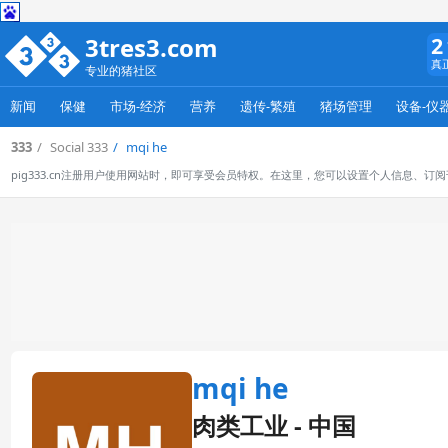
3tres3.com
2
真
专业的猪社区
新闻
保健
市场-经济
营养
遗传-繁殖
猪场管理
设备-仪
333
Social 333
mqi he
pig333.cn注册用户使用网站时，即可享受会员特权。在这里，您可以设置个人信息、
mqi he
肉类工业 - 中国