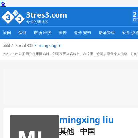
3tres3.com
2
真
专业的猪社区
新闻
保健
市场-经济
营养
遗传-繁殖
猪场管理
设备-仪
333
Social 333
mingxing liu
pig333.cn注册用户使用网站时，即可享受会员特权。在这里，您可以设置个人信息、
mingxing liu
其他 - 中国