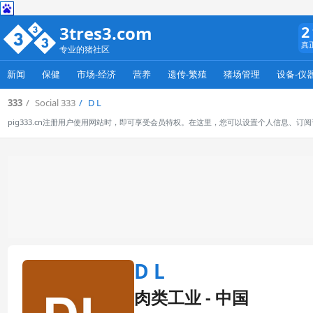
3tres3.com
2
真
专业的猪社区
新闻
保健
市场-经济
营养
遗传-繁殖
猪场管理
设备-仪
333
Social 333
D L
pig333.cn注册用户使用网站时，即可享受会员特权。在这里，您可以设置个人信息、
D L
肉类工业 - 中国