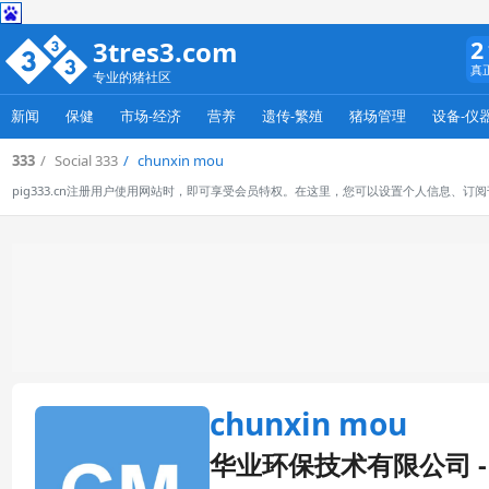
3tres3.com
2
真
专业的猪社区
新闻
保健
市场-经济
营养
遗传-繁殖
猪场管理
设备-仪
333
Social 333
chunxin mou
pig333.cn注册用户使用网站时，即可享受会员特权。在这里，您可以设置个人信息、
chunxin mou
华业环保技术有限公司 - 