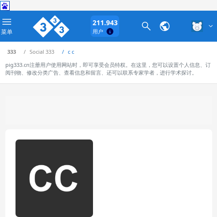
211.943
菜单
用户
333
Social 333
c c
pig333.cn注册用户使用网站时，即可享受会员特权。在这里，您可以设置个人信息、订
阅刊物、修改分类广告、查看信息和留言、还可以联系专家学者，进行学术探讨。