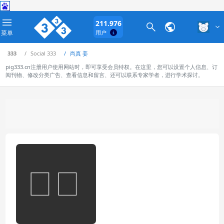
211.976
菜单
用户
333
Social 333
尚真 姜
pig333.cn注册用户使用网站时，即可享受会员特权。在这里，您可以设置个人信息、订
阅刊物、修改分类广告、查看信息和留言、还可以联系专家学者，进行学术探讨。