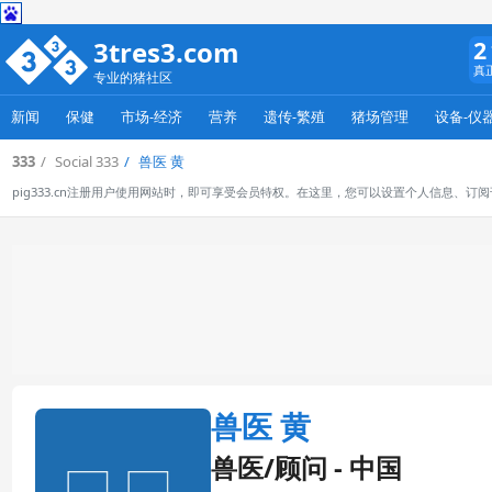
3tres3.com
2
真
专业的猪社区
新闻
保健
市场-经济
营养
遗传-繁殖
猪场管理
设备-仪
333
Social 333
兽医 黄
pig333.cn注册用户使用网站时，即可享受会员特权。在这里，您可以设置个人信息、
兽医 黄
兽医/顾问 - 中国