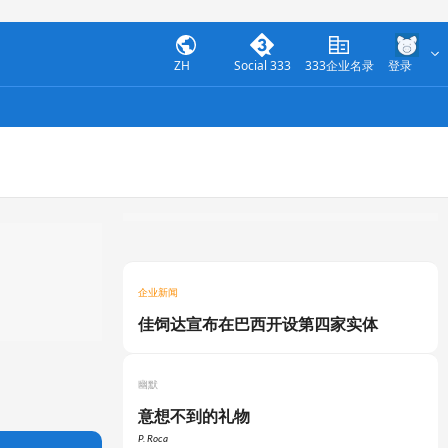
ZH
Social 333
333企业名录
登录
企业新闻
佳饲达宣布在巴西开设第四家实体
幽默
意想不到的礼物
P. Roca