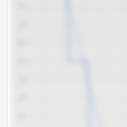
11.7
11.6
11.5
11.4
11.3
11.2
11.1