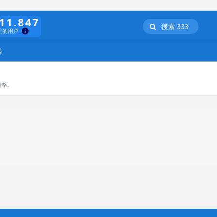
11.847
搜索 333
正的用户
器
价格。