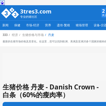
3tres3.com
2
真
专业的猪社区
新闻
保健
市场-经济
营养
遗传-繁殖
猪场管理
设备-仪
333
经济
生猪价格与市场
丹麦
最新的生猪市场价格及其变化。在这里，您可以找到欧洲、美洲及亚洲20多个国家的猪肉
生猪价格 丹麦 - Danish Crown -
白条（60%的瘦肉率）