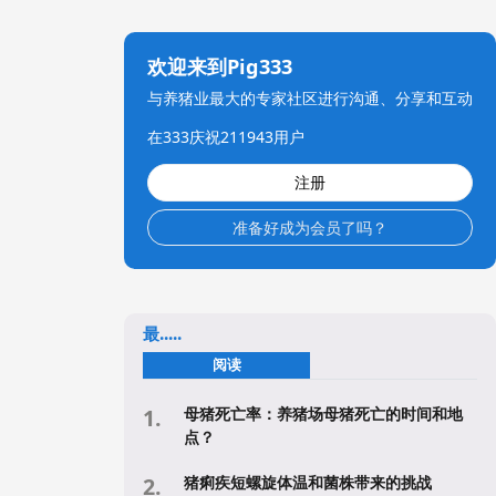
欢迎来到Pig333
与养猪业最大的专家社区进行沟通、分享和互动
在333庆祝211943用户
注册
准备好成为会员了吗？
最.....
阅读
母猪死亡率：养猪场母猪死亡的时间和地
点？
猪痢疾短螺旋体温和菌株带来的挑战