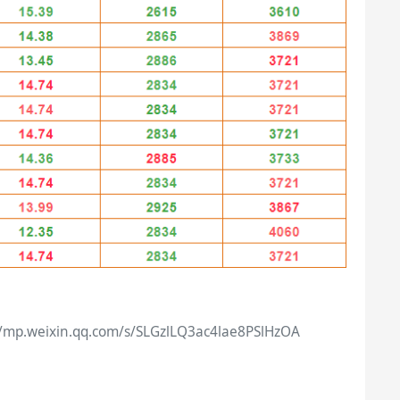
eixin.qq.com/s/SLGzlLQ3ac4lae8PSlHzOA