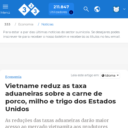
211.847
Utilizadores
Menú
333
Economia
Notícias
Para estar a par das últimas notícias do sector suinícola. Se desejares podes
inscrever-te para receber o nosso boletim e receberás os títulos no teu email.
Leia este artigo em:
Idioma
Economia
Vietname reduz as taxa
aduaneiras sobre a carne de
porco, milho e trigo dos Estados
Unidos
As reduções das taxas aduaneiras darão maior
acesso ao mercado vietnamita aos produtores