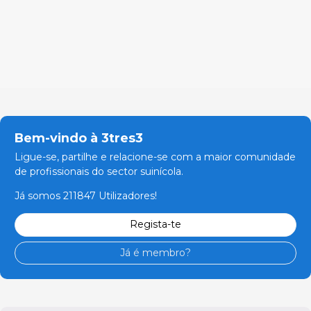
Bem-vindo à 3tres3
Ligue-se, partilhe e relacione-se com a maior comunidade
de profissionais do sector suinícola.
Já somos 211847 Utilizadores!
Regista-te
Já é membro?