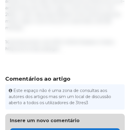
acesso ao mercado vietnamita aos produtores norte-
americanos de milho, trigo e carne de porco. Em
2020, o valor das exportações norte-americanas de
milho, trigo e carne de porco ascendeu a $ 228
milhões.
16 de Novembro de 2021/ USDA/ Estados Unidos.
https://www.fas.usda.gov
Comentários ao artigo
Este espaço não é uma zona de consultas aos
autores dos artigos mas sim um local de discussão
aberto a todos os utilizadores de 3tres3
Insere um novo comentário