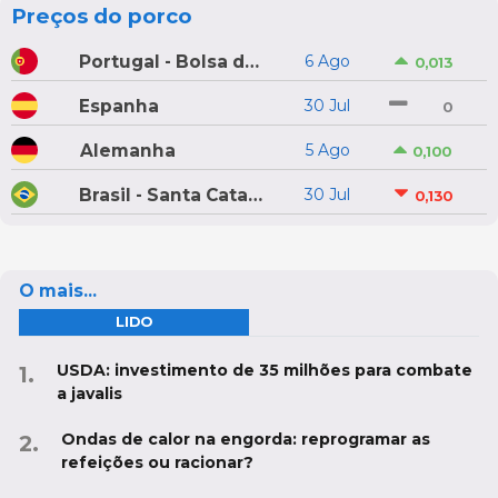
Preços do porco
Portugal - Bolsa do Porco do Montijo
6 Ago
0,013
Espanha
30 Jul
0
Alemanha
5 Ago
0,100
Brasil - Santa Catarina
30 Jul
0,130
O mais...
LIDO
USDA: investimento de 35 milhões para combate
a javalis
Ondas de calor na engorda: reprogramar as
refeições ou racionar?