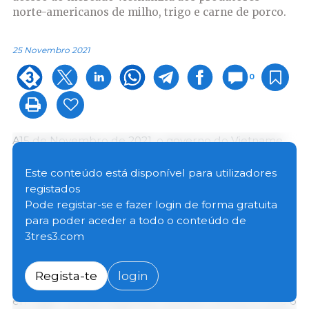
norte-americanos de milho, trigo e carne de porco.
25 Novembro 2021
0
A15 de Novembro de 2021, o governo do Vietname
publicou um Decreto que revê as taxas aduaneiras
aplicadas às nações mais desenvolvidas (NMF) para o
Este conteúdo está disponível para utilizadores
milho, o trigo e a carne de porco congelada. O
registados
Decreto elimina as taxas aduaneiras NMF sobre
Pode registar-se e fazer login de forma gratuita
todos os tipos de trigo, reduz as do milho de 5% para
para poder aceder a todo o conteúdo de
2% e
diminui as da carne de porco congelada de 15%
3tres3.com
para 10%.
Regista-te
login
As reduções tarifárias para o trigo e o milho entrarão
em vigor a 30 de Dezembro de 2021, altura em que o