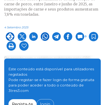
carne de porco, entre Janeiro e junho de 2025, as
importações de carne e seus produtos aumentaram
7,8% em toneladas.
4 Setembro 2025
0
De acordo com o relatório publicado pelo GPP,
relativo aos dados preliminares de importação de
carne de porco, entre Janeiro e junho de 2025, as
Este conteúdo está disponível para utilizadores
importações de carne e seus produtos aumentaram
registados
7,8%, passando de 49 938 tons em 2024 para 53 295
Pode registar-se e fazer login de forma gratuita
tons em 2025. As entradas de carne de porco são
para poder aceder a todo o conteúdo de
decompostas da seguinte maneira, em termos de
3tres3.com
toneladas:
Regista-te
login