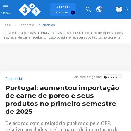
211.911
Utilizadores
Menú
333
Economia
Notícias
Para estar a par das últimas notícias do sector suinícola. Se desejares podes
inscrever-te para receber o nosso boletim e receberás os títulos no teu email.
Leia este artigo em:
Idioma
Economia
Portugal: aumentou importação
de carne de porco e seus
produtos no primeiro semestre
de 2025
De acordo com o relatório publicado pelo GPP,
relativo aos dados preliminares de importação de