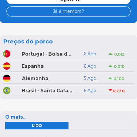
Já é membro?
Preços do porco
Portugal - Bolsa do Porco do Montijo
6 Ago
0,013
Espanha
6 Ago
0,010
Alemanha
5 Ago
0,100
Brasil - Santa Catarina
6 Ago
0,220
O mais...
LIDO