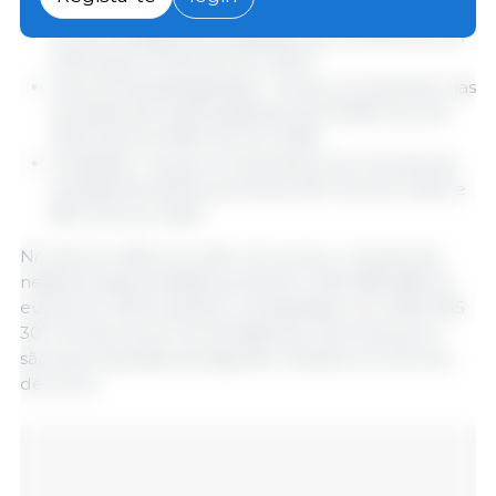
carne congelada - houve uma diminuição de 5,6
% nas entradas que passaram de 13 078 tons em
2024 para 12 343 tons em 2024;
carne fresca/refrigerada - houve um aumento nas
entradas de 12,3% passando de 35 693 tons em
2024 para 40 095 tons em 2025;
miudezas - houve um aumento nos volumes de
entrada de 36,7% que foram 627 tons em 2024 e
857 tons em 2025.
No que se refere ao valor em euros, o volume de
negócios das entradas aumentou 3,2% (189 258 mil
euros) em 2024 quando comparadas com 2025 (195
307 mil de euros). As entradas de carne de porco
são decompostas da seguinte maneira, em termos
de euros: