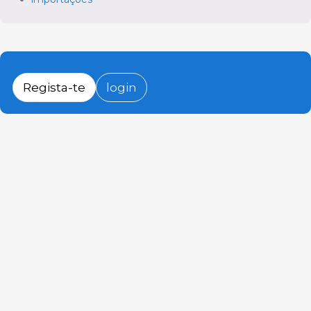
Regista-te
login