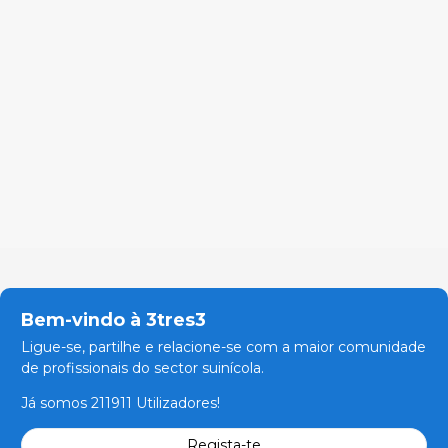
Bem-vindo à 3tres3
Ligue-se, partilhe e relacione-se com a maior comunidade
de profissionais do sector suinícola.
Já somos 211911 Utilizadores!
Regista-te