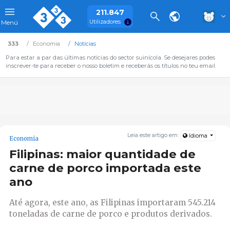
211.847
Utilizadores
Menú
333
Economia
Notícias
Para estar a par das últimas notícias do sector suinícola. Se desejares podes
inscrever-te para receber o nosso boletim e receberás os títulos no teu email.
Leia este artigo em:
Idioma
Economia
Filipinas: maior quantidade de
carne de porco importada este
ano
Até agora, este ano, as Filipinas importaram 545.214
toneladas de carne de porco e produtos derivados.