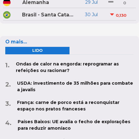
Alemanha
29 Jul
0
Brasil - Santa Catarina
30 Jul
0,130
O mais...
LIDO
Ondas de calor na engorda: reprogramar as
refeições ou racionar?
USDA: investimento de 35 milhões para combate
a javalis
França: carne de porco está a reconquistar
espaço nos pratos franceses
Países Baixos: UE avalia o fecho de explorações
para reduzir amoníaco