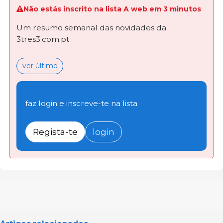
Não estás inscrito na lista A web em 3 minutos
Um resumo semanal das novidades da
3tres3.com.pt
ver último
faz login e inscreve-te na lista
Regista-te
login