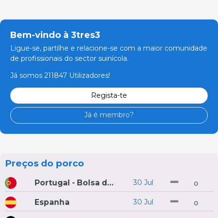
Bem-vindo à 3tres3
Ligue-se, partilhe e relacione-se com a maior comunidade
de profissionais do sector suinícola.
Já somos 211847 Utilizadores!
Regista-te
Já é membro?
Preços do porco
Portugal - Bolsa do Porco do Montijo
30 Jul
0
Espanha
30 Jul
0