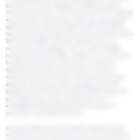
principal mercado, atingiram 103.808 toneladas
métricas em março, um aumento de 7% em relação
ao ano anterior, enquanto o valor das exportações
também subiu 7%, para 228,6 milhões de dólares.
Isto eleva as exportações do primeiro trimestre para
309.137 toneladas métricas, mais 5% do que o
recorde do ano passado, com um valor de 688,1
milhões de dólares (+8%). O México é um mercado
fundamental para a carne de porco dos EUA,
especialmente para os presuntos com osso e
miúdos, tornando o acesso contínuo ao mercado
essencial. Isto faz com que a revisão do Acordo
Estados Unidos-México-Canadá (USMCA) seja uma
prioridade para o setor, juntamente com a
investigação antidumping do México sobre os
presuntos e as paletas dos EUA.
Impulsionadas pelas exportações estáveis ​​para as
Honduras e pela crescente procura na Costa Rica e