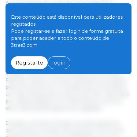
As exportações de carne de suíno totalizaram
285.567 toneladas métricas (t) em março, um
aumento de 6% face ao ano anterior, atingindo o
Este conteúdo está disponível para utilizadores
maior volume dos últimos cinco anos e o terceiro
registados
maior da história. O valor das exportações aumentou
Pode registar-se e fazer login de forma gratuita
4%, para 803,2 milhões de dólares, o segundo nível
para poder aceder a todo o conteúdo de
mais elevado alguma vez registado, apenas
3tres3.com
ultrapassado por abril de 2021. Em março, as
exportações cresceram em relação ao ano anterior
Regista-te
login
para o principal mercado, o México, bem como para
o Japão, América Central, República Dominicana,
Filipinas e Taiwan. Os envios mantiveram-se estáveis ​​​​
para a Coreia do Sul e o Canadá. Março foi também
um mês excepcional em termos de valor exportado
por cabeça abatida, com 72,93 dólares, o terceiro
valor mais elevado alguma vez registado.
Durante o primeiro trimestre, as exportações de
carne de porco ficaram 3% acima do ritmo do ano