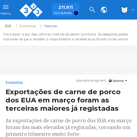
211.911
Utilizadores
Menú
333
Economia
Notícias
Para estar a par das últimas notícias do sector suinícola. Se desejares podes
inscrever-te para receber o nosso boletim e receberás os títulos no teu email.
Leia este artigo em:
Idioma
Economia
Exportações de carne de porco
dos EUA em março foram as
terceiras maiores já registadas
As exportações de carne de porco dos EUA em março
foram das mais elevadas já registadas, coroando um
primeiro trimestre muito forte.