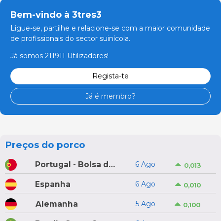
Bem-vindo à 3tres3
Ligue-se, partilhe e relacione-se com a maior comunidade
de profissionais do sector suinícola.
Já somos 211911 Utilizadores!
Regista-te
Já é membro?
Preços do porco
Portugal - Bolsa do Porco do Montijo
6 Ago
0,013
Espanha
6 Ago
0,010
Alemanha
5 Ago
0,100