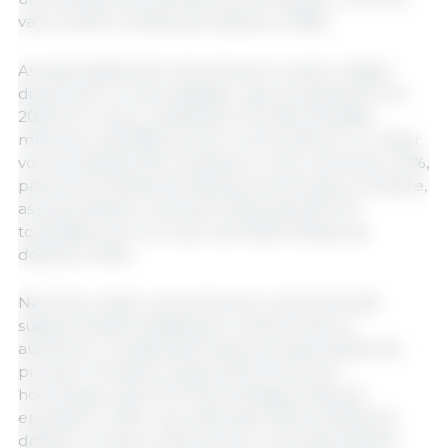
valor de 87,4 milhões de dólares (+29%).
As exportações de carne de porco para o Japão
diminuíram no ano passado, mas recuperaram em
2026. Em março, totalizaram 35.448 toneladas
métricas, mais 18% do que no ano anterior e o maior
volume desde 2021, enquanto o valor aumentou 13%,
para 134,3 milhões de dólares. No primeiro trimestre,
as exportações cresceram 20%, para 90.776
toneladas, com um valor de 345,8 milhões de
dólares (+13%).
Na China, onde a carne de porco dos EUA está
sujeita a tarifas retaliativas e a oferta interna
aumentou consideravelmente, as exportações do
primeiro trimestre caíram 9% em termos
homólogos, para 104.779 toneladas métricas,
enquanto o valor caiu 20% para 222,9 milhões de
dólares. A China continua a ser o principal destino