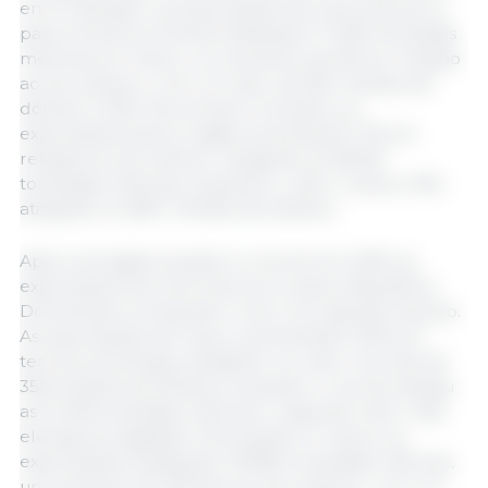
em El Salvador, as exportações de carne de porco
para a América Central totalizaram 17.495 toneladas
métricas em março, um aumento de 6% em relação
ao ano anterior, com um valor de 58,1 milhões de
dólares (+12%). No primeiro trimestre, as
exportações para a região aumentaram 7% em
relação ao ano anterior, atingindo as 48.920
toneladas métricas, enquanto o valor cresceu 12%,
atingindo os 158,7 milhões de dólares.
Após uma ligeira queda no volume em 2025, as
exportações de carne de porco para a República
Dominicana começaram o ano com grande impulso.
As exportações de março aumentaram 50% em
termos homólogos, atingindo um valor recorde de
35,8 milhões de dólares, enquanto o volume atingiu
as 12.478 toneladas métricas, o segundo valor mais
elevado já registado. Entre janeiro e março, as
exportações totalizaram 29.984 toneladas métricas,
um aumento de 31% face ao ano anterior, com um