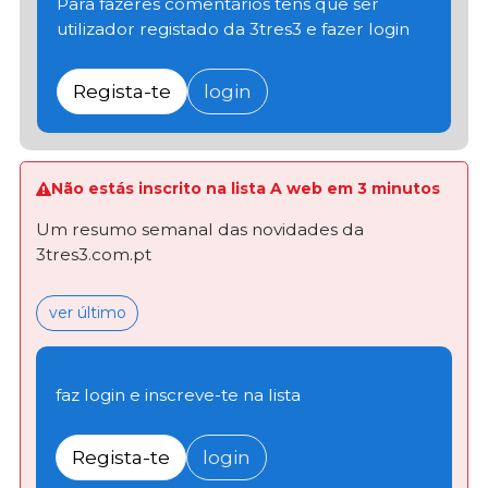
Para fazeres comentários tens que ser
utilizador registado da 3tres3 e fazer login
Regista-te
login
Não estás inscrito na lista A web em 3 minutos
Um resumo semanal das novidades da
3tres3.com.pt
ver último
faz login e inscreve-te na lista
Regista-te
login