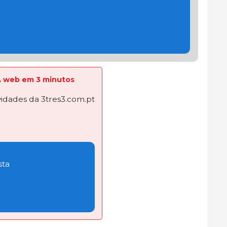
 A web em 3 minutos
dades da 3tres3.com.pt
sta