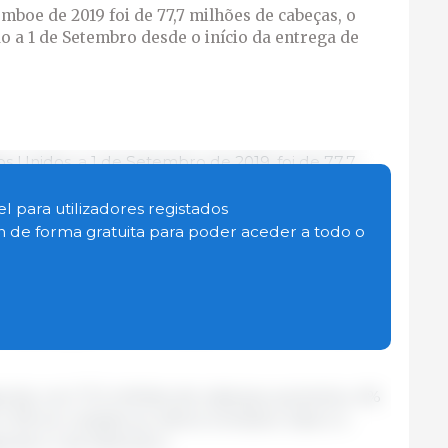
emboe de 2019 foi de 77,7 milhões de cabeças, o
o a 1 de Setembro desde o início da entrega de
os Unidos, a 1 de Setembro de 2019, foi de 77,7
gnifica um aumento de 3% em relação ao mesmo
ros 3% em comparação a 1 de Junho de 2019.
l para utilizadores registados
tivo de sempre declarado a 1 de Setembro desde
in de forma gratuita para poder aceder a todo o
e declarações de existências em 1988.
 com 6,43 milhões de cabeças, subiu 2%
e subiu ligeiramente relativamente ao trimestre
gorda, com 71,2 milhões de cabeças, aumentou 4%
 3% em relação ao último trimestre. Este é o
orde a 1 de Setembro.