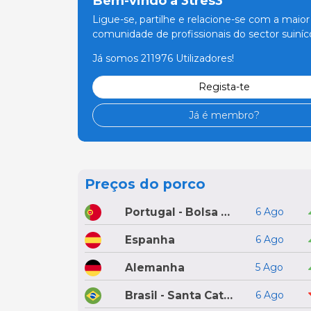
Bem-vindo à 3tres3
Ligue-se, partilhe e relacione-se com a maior
comunidade de profissionais do sector suiníco
Já somos 211976 Utilizadores!
Regista-te
Já é membro?
Preços do porco
Portugal - Bolsa do Porco do Montijo
6 Ago
Espanha
6 Ago
Alemanha
5 Ago
Brasil - Santa Catarina
6 Ago