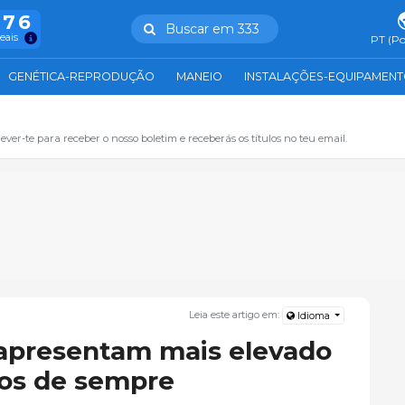
976
Buscar em 333
reais
PT (Po
GENÉTICA-REPRODUÇÃO
MANEIO
INSTALAÇÕES-EQUIPAMEN
ever-te para receber o nosso boletim e receberás os títulos no teu email.
Leia este artigo em:
Idioma
 apresentam mais elevado
nos de sempre