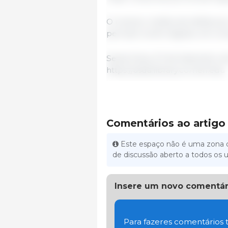
O número médio de leitões por 
período Junho-Agosto, em com
Sexta-Feira, 27 de Setembro d
https://usda.library.cornell.edu
Comentários ao artigo
Este espaço não é uma zona d
de discussão aberto a todos os u
Insere um novo comentár
Para fazeres comentários t