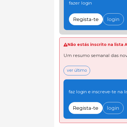
fazer login
Regista-te
login
Não estás inscrito na lista
Um resumo semanal das novi
ver último
faz login e inscreve-te na li
Regista-te
login