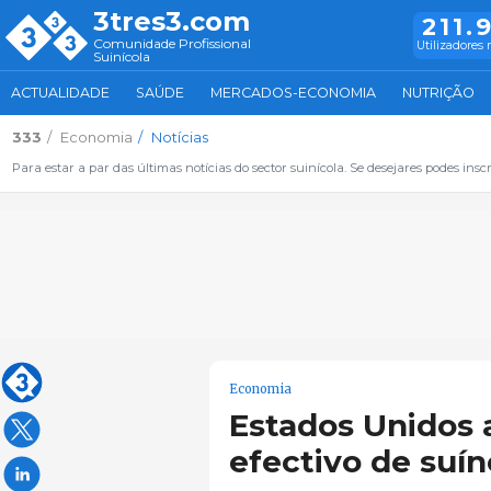
3tres3.com
211.
Comunidade Profissional
Utilizadores 
Suinícola
ACTUALIDADE
SAÚDE
MERCADOS-ECONOMIA
NUTRIÇÃO
333
Economia
Notícias
Para estar a par das últimas notícias do sector suinícola. Se desejares podes inscr
Economia
Estados Unidos
efectivo de suí