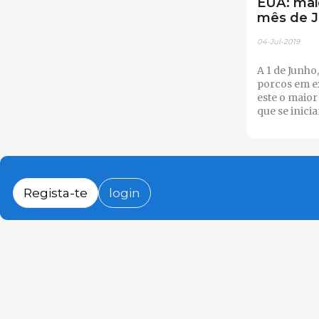
EUA: mai
mês de 
04-Jul-2019
A 1 de Junho
porcos em e
este o maior
que se inici
Regista-te
login