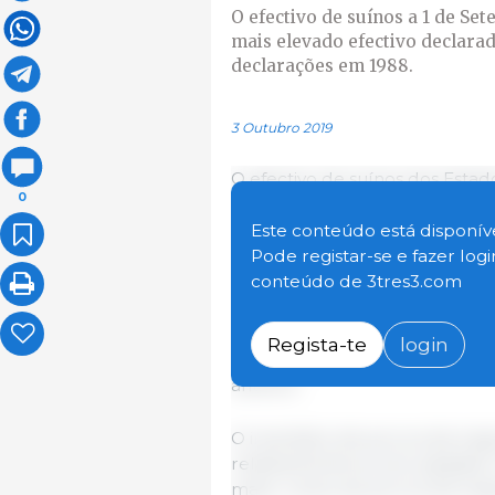
O efectivo de suínos a 1 de Set
mais elevado efectivo declarad
declarações em 1988.
3 Outubro 2019
O efectivo de suínos dos Estad
0
milhões de cabeças, o que si
período do ano anterior e out
Este conteúdo está disponíve
Trata-se do mais elevado efec
Pode registar-se e fazer log
que se iniciaram as entregas d
conteúdo de 3tres3.com
O inventário de reprodutores,
Regista-te
login
relativamente ao ano passado 
anterior.
O inventário de porcos de en
relativamente ao ano passado e
maior censo de porcos de eng