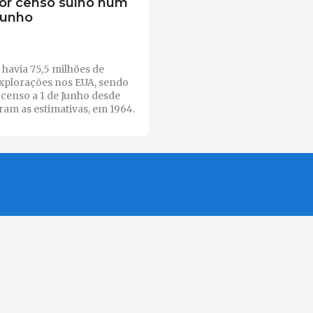
or censo suíno num
Junho
, havia 75,5 milhões de
xplorações nos EUA, sendo
 censo a 1 de Junho desde
aram as estimativas, em 1964.