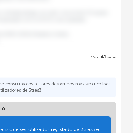
ninhada atingiu um valor record de 11,11 parao
paração com os 10,72 o ano passado.
e 2019/ USDA/ Estados Unidos.
41
Visto
vezes
e consultas aos autores dos artigos mas sim um local
tilizadores de 3tres3
io
ens que ser utilizador registado da 3tres3 e