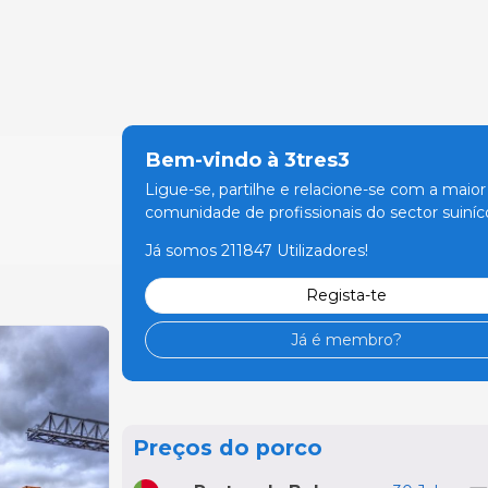
Bem-vindo à 3tres3
Ligue-se, partilhe e relacione-se com a maior
comunidade de profissionais do sector suiníco
Já somos 211847 Utilizadores!
Regista-te
Já é membro?
Preços do porco