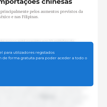
mportações chinesas
 principalmente pelos aumentos previstos da
éxico e nas Filipinas.
e porco está previsto em 10 milhões de
o de 1,6% em relação a 2023. O crescimento é
elos aumentos previstos da procura na Coreia do
l para utilizadores registados
in de forma gratuita para poder aceder a todo o
ue as importações aumentem ano após ano devido
Entretanto, no
México
, prevê-se que as
o aumentem, apoiadas pela forte procura interna
esidencial Anti-Inflação emitido em Dezembro de
 isentas de tarifas de países sem acordos de
o longo de 2024. Nas
Filipinas
, prevê-se que os
s com as doenças animais restrinjam a oferta