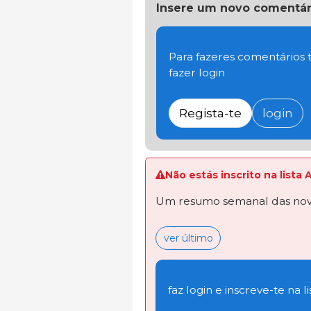
Insere um novo comentár
Para fazeres comentários t
fazer login
Regista-te
login
Não estás inscrito na lista
Um resumo semanal das novi
ver último
faz login e inscreve-te na li