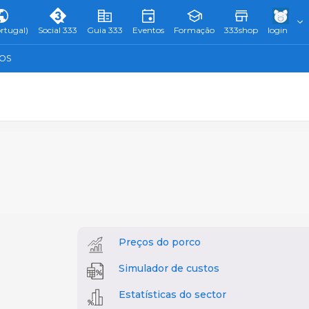
rtugal)
Social 333
Guia 333
Eventos
Formação
333shop
login
TOS
Preços do porco
Simulador de custos
Estatísticas do sector