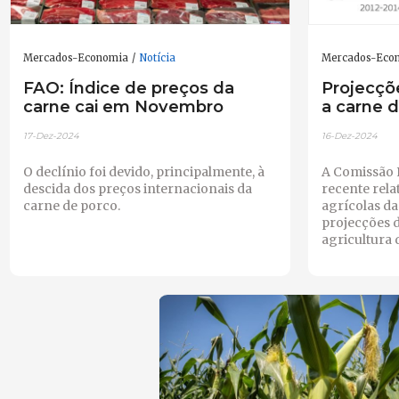
Mercados-Economia
Notícia
Mercados-Eco
FAO: Índice de preços da
Projecçõ
carne cai em Novembro
a carne 
17-Dez-2024
16-Dez-2024
O declínio foi devido, principalmente, à
A Comissão 
descida dos preços internacionais da
recente rela
carne de porco.
agrícolas da
projecções 
agricultura 