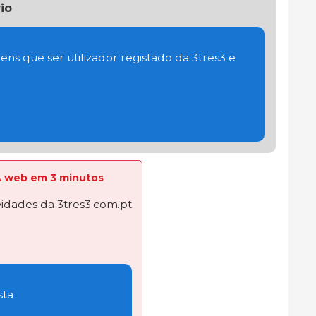
io
ens que ser utilizador registado da 3tres3 e
 A web em 3 minutos
dades da 3tres3.com.pt
sta