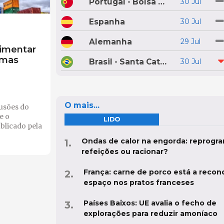
Portugal - Bolsa do Porco do Montijo
30 Jul
Espanha
30 Jul
Alemanha
29 Jul
limentar
 mas
Brasil - Santa Catarina
30 Jul
O mais...
lusões do
e o
LIDO
blicado pela
Ondas de calor na engorda: reprogra
refeições ou racionar?
França: carne de porco está a recon
espaço nos pratos franceses
Países Baixos: UE avalia o fecho de
explorações para reduzir amoníaco