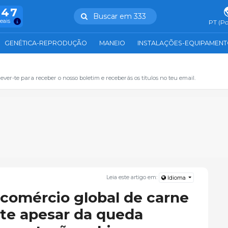
847
Buscar em 333
reais
PT (Po
GENÉTICA-REPRODUÇÃO
MANEIO
INSTALAÇÕES-EQUIPAMEN
ever-te para receber o nosso boletim e receberás os títulos no teu email.
Leia este artigo em:
Idioma
 comércio global de carne
te apesar da queda