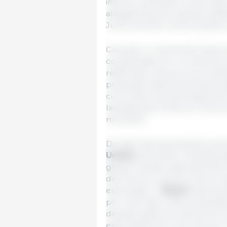
interna, resultando numa maio
alargamento da redução tarifá
Junho de 2024, venha a apoiar 
Contudo, o crescimento da pr
compensado por um declínio 
reflectindo uma procura moder
pressupõe desenvolvimentos si
curso sobre as importações de
lançada pela China em Junho 
momento.
Do lado das exportações, prev
Unidos
aumentem, impulsionad
global robusta, especialmente
declínio do consumo interno d
exportação. O
Brasil
deverá ta
por uma maior oferta, divers
desvalorizada. Da mesma form
exportações de carne de porc