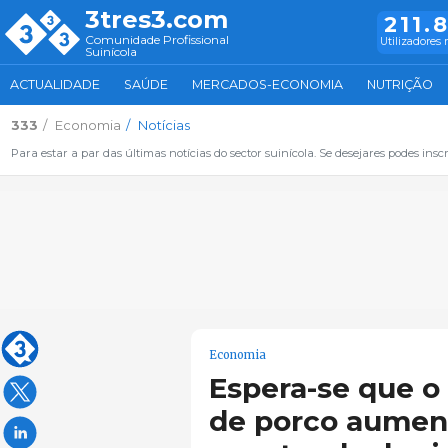
3tres3.com
211.
Comunidade Profissional
Utilizadores 
Suinícola
ACTUALIDADE
SAÚDE
MERCADOS-ECONOMIA
NUTRIÇÃO
333
Economia
Notícias
Para estar a par das últimas notícias do sector suinícola. Se desejares podes inscr
Economia
Espera-se que o
de porco aumen