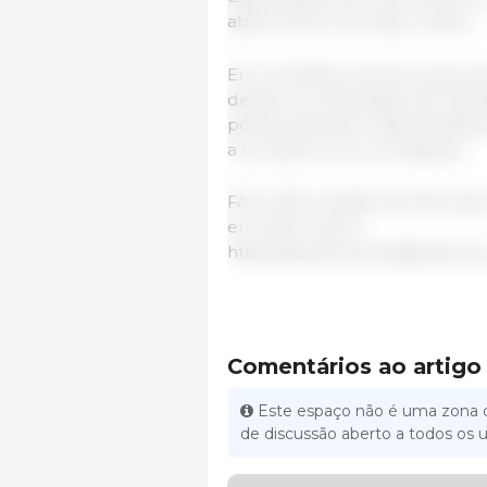
abertura do mercado chinês.
Em contraste, prevê-se que a
devido à continuação da reduç
potencialmente mais elevados p
a Coreia do Sul e as Filipinas.
FAO. 2024. Análise do Mercado
em 2024. Roma.
https://openknowledge.fao.or
Comentários ao artigo
Este espaço não é uma zona d
de discussão aberto a todos os u