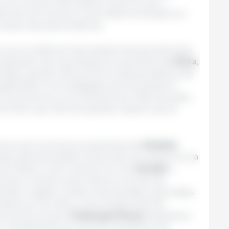
r procura de importações. Prevê-se que o
ria da carne de porco até 2028, introduzido em
ainda mais esta tendência.
ocura mundial de importações será parcialmente
esperado nas importações provenientes da
China
,
ada e grande oferta interna. Esta perspetiva não
gnificativos na investigação anti-dumping em
 carne de porco proveniente da União Europeia,
de 2024, que não teve grande impacto até ao
ê-se que os envios provenientes dos
Estados
os pela abundante oferta interna e pela procura
 do México e da Coreia do Sul. No
Canadá
, o
everá contribuir para maiores volumes de
mbém registar vendas mais elevadas, suportadas
ificação de mercado e uma moeda nacional
a, prevê-se que a
Federação Russa
expanda as
o, beneficiando do aumento da oferta e da