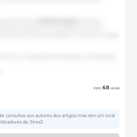
s exportações da
União Europeia
diminuam
ão das compras da China, apesar dos envios
ara outros mercados asiáticos, incluindo o Japão,
 da Carne: Tendências emergentes e perspetivas
g
68
Visto
vezes
e consultas aos autores dos artigos mas sim um local
tilizadores de 3tres3