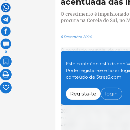
acentuada das i
O crescimento é impulsionado
procura na Coreia do Sul, no M
6 Dezembro 2024
O comércio mundial de carne d
0
toneladas em 2024, um aument
impulsionado principalmente p
Este conteúdo está disponíve
Sul, no México e nas Filipinas.
Pode registar-se e fazer log
conteúdo de 3tres3.com
Na
Coreia do Sul
, prevê-se q
à oferta interna mais restrita. 
Regista-te
login
importações de carne de porc
e facilitadas pelo Decreto Pr
2023, que permite importações
comércio livre com o México a
desafios contínuos relacionado