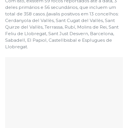
Com isto, existem 59 focos reportados até à data, 3
deles primários e 56 secundários, que incluem um
total de 358 casos /javalis positivos em 13 concelhos:
Cerdanyola del Vallès, Sant Cugat del Vallès, Sant
Quirze del Vallès, Terrassa, Rubí, Molins de Rei, Sant
Feliu de Llobregat, Sant Just Desvern, Barcelona,
Sabadell, El Papiol, Castellbisbal e Esplugues de
Llobregat.