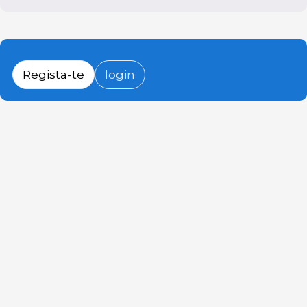
Regista-te
login