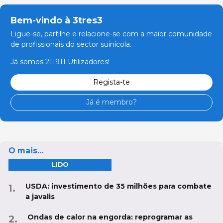
Bem-vindo à 3tres3
Ligue-se, partilhe e relacione-se com a maior comunidade
de profissionais do sector suinícola.
Já somos 211911 Utilizadores!
Regista-te
Já é membro?
O mais...
LIDO
USDA: investimento de 35 milhões para combate
a javalis
Ondas de calor na engorda: reprogramar as