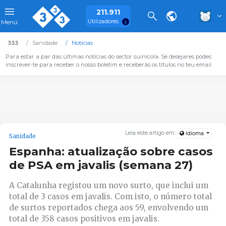
211.911
Utilizadores
Menú
333
Sanidade
Notícias
Para estar a par das últimas notícias do sector suinícola. Se desejares podes
inscrever-te para receber o nosso boletim e receberás os títulos no teu email.
Leia este artigo em:
Idioma
Sanidade
Espanha: atualização sobre casos
de PSA em javalis (semana 27)
A Catalunha registou um novo surto, que inclui um
total de 3 casos em javalis. Com isto, o número total
de surtos reportados chega aos 59, envolvendo um
total de 358 casos positivos em javalis.