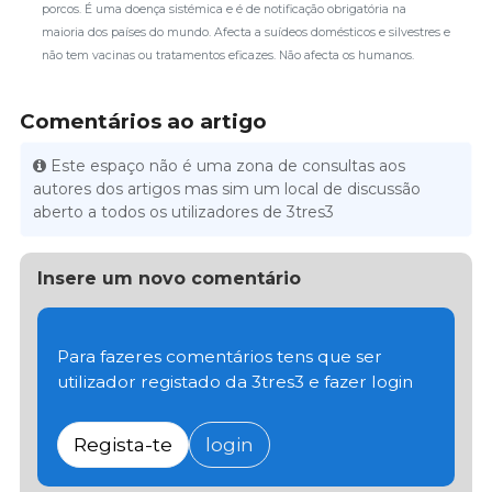
porcos. É uma doença sistémica e é de notificação obrigatória na
maioria dos países do mundo. Afecta a suídeos domésticos e silvestres e
não tem vacinas ou tratamentos eficazes. Não afecta os humanos.
Comentários ao artigo
Este espaço não é uma zona de consultas aos
autores dos artigos mas sim um local de discussão
aberto a todos os utilizadores de 3tres3
Insere um novo comentário
Para fazeres comentários tens que ser
utilizador registado da 3tres3 e fazer login
Regista-te
login