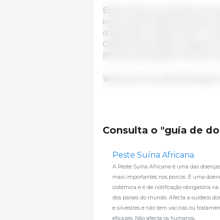
Esta semana, a operação envol
intervenção (Agentes Rurais, 
d'Esquadra, Tragsa, GEPIF e u
Catalunha, Saragoça, Segóvia e
(Mossos d'Esquadra, Polícia Loca
18 de junho de 2026/ Redação
Consulta o "guía de d
Peste Suína Africana
A Peste Suína Africana é uma das doenças 
mais importantes nos porcos. É uma doen
sistémica e é de notificação obrigatória na
dos países do mundo. Afecta a suídeos do
e silvestres e não tem vacinas ou tratame
eficazes. Não afecta os humanos.