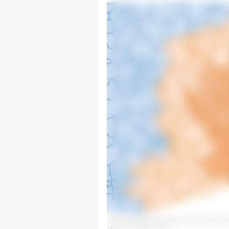
Localização detalhada dos casos de javalis 
dados do MAPA e SVO.