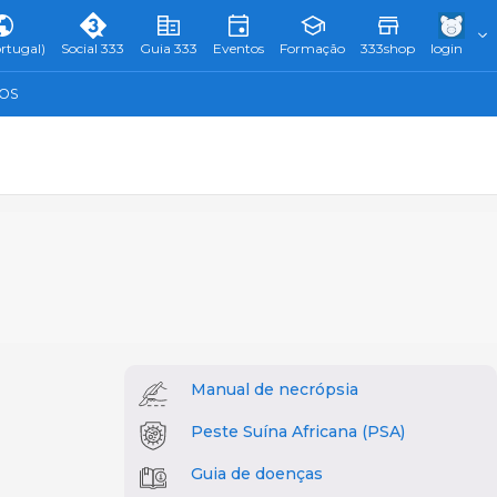
rtugal)
Social 333
Guia 333
Eventos
Formação
333shop
login
TOS
Manual de necrópsia
Peste Suína Africana (PSA)
Guia de doenças