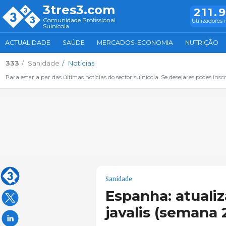
3tres3.com
211.
Comunidade Profissional
Utilizadores 
Suinícola
ACTUALIDADE
SAÚDE
MERCADOS-ECONOMIA
NUTRIÇÃO
333
Sanidade
Notícias
Para estar a par das últimas notícias do sector suinícola. Se desejares podes inscr
Sanidade
Espanha: atuali
javalis (semana 