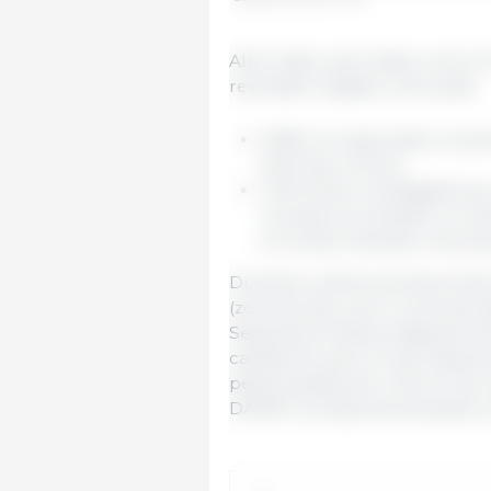
Além disso, até à data, outros 
resultado negativo, dos quais:
5.806 correspondem a ani
sintomas clínicos;
1.204 foram investigados por
mortais encontrados no am
em áreas restritas e nas su
Durante a última semana, foram
(zona de alto risco e zona de 
Segurança Pública (Agentes Ru
caçadores, pelo Grupo Especia
pelas equipas de controlo de c
DARPA, as capturas de javalis n