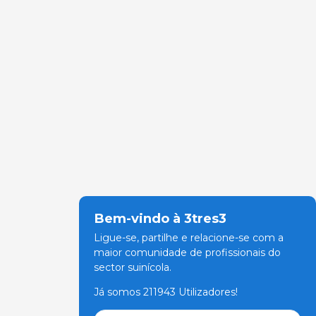
Bem-vindo à 3tres3
Ligue-se, partilhe e relacione-se com a
maior comunidade de profissionais do
sector suinícola.
Já somos 211943 Utilizadores!