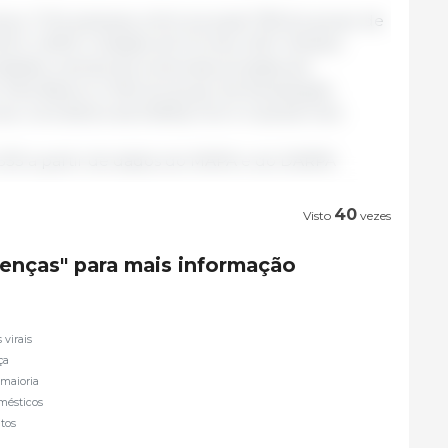
veu 1.744 pessoas, entre as quais 799 do grupo de
GECA, GEK9, Unidade de Drones, ADF, Mossos
nidades caninas de empresas privadas da
 País Basco) e 945 do grupo de fiscalização
l, voluntários da Defesa Civil e Guarda Civil).
 333 a partir de dados do MAPA e do DARPA
40
Visto
vezes
oenças" para mais informação
virais
ça
 maioria
mésticos
ntos