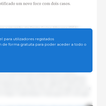
otificado um novo foco com dois casos.
re a situação da Peste Suína Africana (PSA),
o Serviço Veterinário Oficial (SVO) do Governo da
de um novo foco, que inclui um total de 2 casos
l para utilizadores registados
ern e o outro em Castellbisbal). Estes concelhos
in de forma gratuita para poder aceder a todo o
I, uma área delimitada por vedações perimetrais.
rta de carcaças na natureza, restos mortais
capturados assintomáticos.
cos notificados até à data para 56, 3 deles
 incluem um total de 344 casos positivos/javalis
rdanyola del Vallès, Sant Cugat del Vallès, Sant
í, Molins de Rei, Sant Feliu de Llobregat, Sant Just
, El Papiol, Castellbisbal e Esplugues de Llobregat.