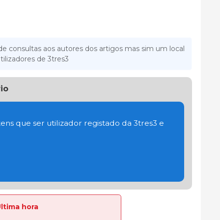
e consultas aos autores dos artigos mas sim um local
tilizadores de 3tres3
io
ens que ser utilizador registado da 3tres3 e
Última hora