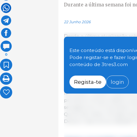
Durante a última semana foi n
22 Junho 2026
Desde a última atualização sob
enviada a 11 de junho de 2026, 
Catalunha reportou a deteção 
Este conteúdo está disponíve
0
em javalis (1 em Sant Just Desv
Pode registar-se e fazer log
localizam-se na zona restrita I
conteúdo de 3tres3.com
Os casos envolveram a descobe
destes animais e dois animais 
Regista-te
login
Isto eleva o número total de fo
primários e 53 secundários, que
selvagens em 13 municípios: Ce
Quirze del Vallès, Terrassa, Rub
Desvern, Barcelona, ​​​​Sabadell