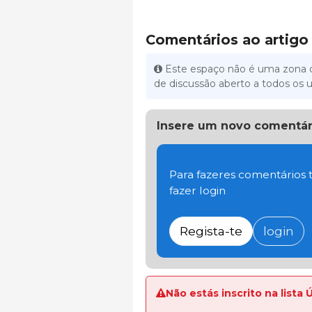
Comentários ao artigo
Este espaço não é uma zona d
de discussão aberto a todos os u
Insere um novo comentár
Para fazeres comentários t
fazer login
Regista-te
login
Não estás inscrito na lista 