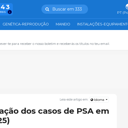
943
Buscar em 333
reais
PT (Po
GENÉTICA-REPRODUÇÃO
MANEIO
INSTALAÇÕES-EQUIPAMEN
ever-te para receber o nosso boletim e receberás os títulos no teu email.
Leia este artigo em:
Idioma
zação dos casos de PSA em
25)