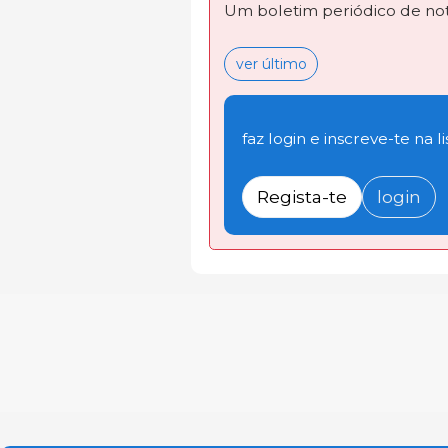
Um boletim periódico de not
ver último
faz login e inscreve-te na li
Regista-te
login