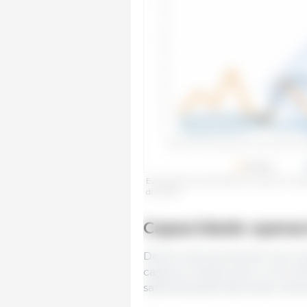
Evolução dos casos positivos, capturas e vi
do MAPA.
Capacidade operac
Dentro da zona de alto risco, f
captura coletiva, bem como 35
saída de javalis das áreas restrit