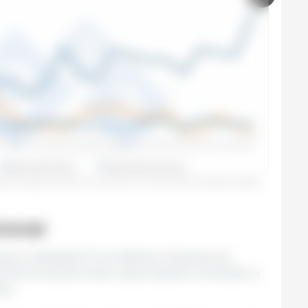
gilância passiva semanal nas zonas I e II. Fonte: 333 com base em dados
ional
oram instaladas 57 armadilhas e 60 jaulas de
1 fechos de perímetro para impedir a entrada ou
as.