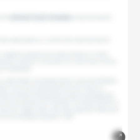
7.010
animais foram testados
e apresentaram
mais capturados ou mortos sem apresentarem
 vigilância passiva (carcaças inteiras ou restos
biente natural ou animais com sintomas mortos)
as imediações.
 capturados 444 javalis dentro da zona infetada
baixo risco) pelo Departamento do Interior e
rais e Mossos d'Esquadra), pelas sociedades de
l de Prevenção de Incêndios Florestais (GEPIF) e
aça de Tragsa. Assim, até hoje, segundo dados da
a zona infetada totalizam 7.467.