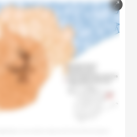
detectados na zona restrita II (semana 25). Fonte: 333 com base em