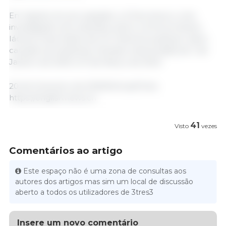
Em Agosto do ano passado, a China lançou uma
investigação anti-subsídios sobre certos produtos
lácteos importados da UE. Examina qualquer dano
causado às indústrias chinesas relacionadas de 1 de
Janeiro de 2020 a 31 de Março de 2024.
20 de Fevereiro de 2025/Xinhua/China
https://english.news.cn
41
Visto
vezes
Comentários ao artigo
Este espaço não é uma zona de consultas aos
autores dos artigos mas sim um local de discussão
aberto a todos os utilizadores de 3tres3
Insere um novo comentário