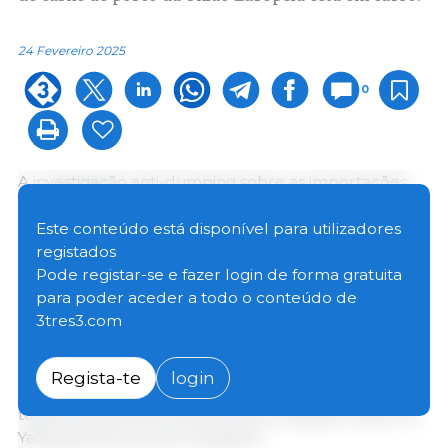
24 Fevereiro 2025
0
A investigação anti-dumping sobre as importações
de carne de porco da União Europeia (UE) e a
investigação anti-subsídios sobre as importações de
Este conteúdo está disponível para utilizadores
produtos lácteos da UE estão em curso, de acordo
registados
com o Ministério do Comércio da China.
Pode registar-se e fazer login de forma gratuita
para poder aceder a todo o conteúdo de
3tres3.com
A China irá abordar estes casos de forma aberta e
transparente, com base nas leis e regulamentos
chineses e seguindo as regras da Organização
Regista-te
login
Mundial do Comércio, garantindo que os direitos de
todas as partes são totalmente protegidos, disse He
Yadong, porta-voz do ministério.