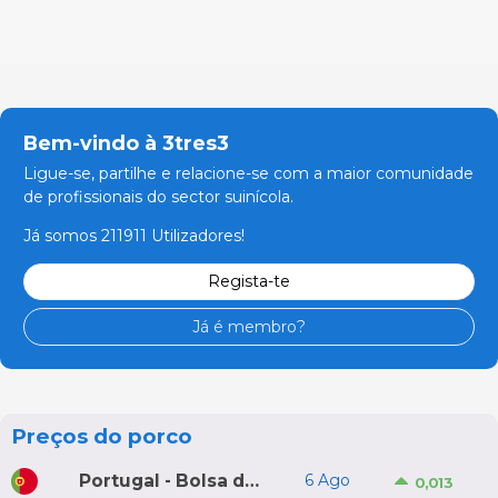
Bem-vindo à 3tres3
Ligue-se, partilhe e relacione-se com a maior comunidade
de profissionais do sector suinícola.
Já somos 211911 Utilizadores!
Regista-te
Já é membro?
Preços do porco
Portugal - Bolsa do Porco do Montijo
6 Ago
0,013