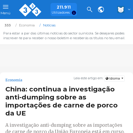
211.911
Utilizadores
Menú
333
Economia
Notícias
Para estar a par das últimas notícias do sector suinícola. Se desejares podes
inscrever-te para receber o nosso boletim e receberás os títulos no teu email.
Leia este artigo em:
Idioma
Economia
China: continua a investigação
anti-dumping sobre as
importações de carne de porco
da UE
A investigação anti-dumping sobre as importações
de carne de porco da União Europeia está em curso.