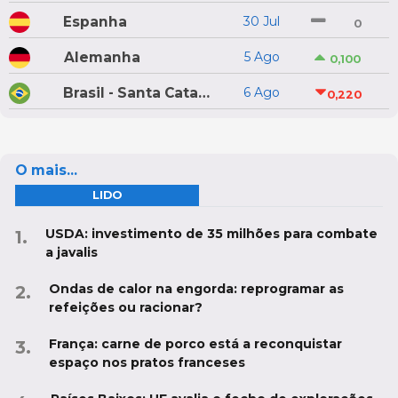
Espanha
30 Jul
0
Alemanha
5 Ago
0,100
Brasil - Santa Catarina
6 Ago
0,220
O mais...
LIDO
USDA: investimento de 35 milhões para combate
a javalis
Ondas de calor na engorda: reprogramar as
refeições ou racionar?
França: carne de porco está a reconquistar
espaço nos pratos franceses