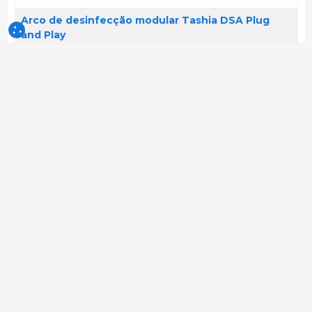
Arco de desinfecção modular Tashia DSA Plug
and Play
Arco de desinfecção modular pronto a instalar, permitindo a
desinfecção de veículos com 100% de eficácia. Incorpora um selector
de sentido do veículo, possibilitando a economia sig
333shop PT