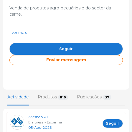
Venda de produtos agro-pecuários e do sector da
carne.
Aconselhamento e serviço técnico.
ver mais
Loja especializada no sector suinícola.
Mais de 120 marcas e fabricantes
Seguir
https://www.333shop.com/pt/
Enviar mensagem
pedidos@333corporate.com
0034 935908128
C/ Domènech Casamira, 3 Polígono industrial Pintors Nord
17500 Girons Espanha
Actividade
Produtos
Publicações
810
37
333shop PT
Empresa - Espanha
Seguir
05-Ago-2026