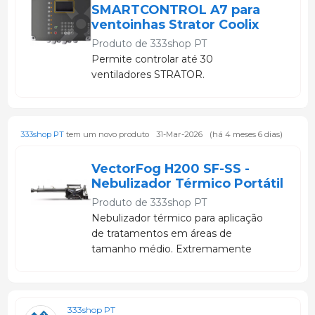
SMARTCONTROL A7 para
ventoinhas Strator Coolix
Produto de
333shop PT
Permite controlar até 30
ventiladores STRATOR.
333shop PT
tem um novo produto
31-Mar-2026
(há 4 meses 6 dias)
VectorFog H200 SF-SS -
Nebulizador Térmico Portátil
Produto de
333shop PT
Nebulizador térmico para aplicação
de tratamentos em áreas de
tamanho médio. Extremamente
durável, com vida útil de anos e
manutenção adequada.
333shop PT