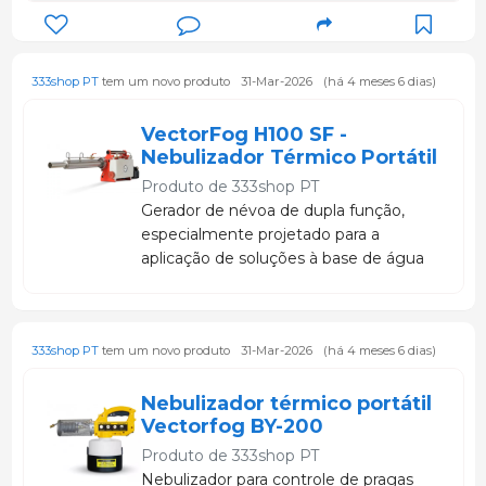
333shop PT
tem um novo produto
31-Mar-2026
(há 4 meses 6 dias)
VectorFog H100 SF -
Nebulizador Térmico Portátil
Produto de
333shop PT
Gerador de névoa de dupla função,
especialmente projetado para a
aplicação de soluções à base de água
e também à base de óleo.
333shop PT
tem um novo produto
31-Mar-2026
(há 4 meses 6 dias)
Nebulizador térmico portátil
Vectorfog BY-200
Produto de
333shop PT
Nebulizador para controle de pragas