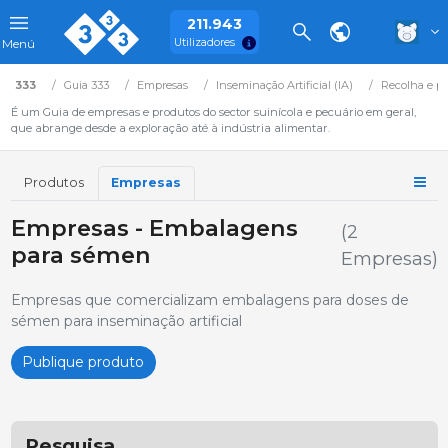
211.943
Utilizadores
Menú
333
Guia 333
Empresas
Inseminação Artificial (IA)
Recolha e p
É um Guia de empresas e produtos do sector suinícola e pecuário em geral,
que abrange desde a exploração até à indústria alimentar.
Produtos
Empresas
Empresas - Embalagens
(2
para sémen
Empresas)
Empresas que comercializam embalagens para doses de
sémen para inseminação artificial
Publique produto
Pesquisa