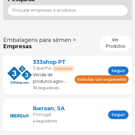
Embalagens para sémen >
Ver
Empresas
Produtos
333shop PT
Espanha
Profissional
Seguir
Venda de
Solicitar um orçamento
produtos agro-
pecuários e do
36 Seguidores
sector da carne.
Aconselhamento
e serviço técnico.
Ibersan, SA
Loja especializada
Portugal
Seguir
no sector suinícola.
4 Seguidores
Mais de 120
marcas e