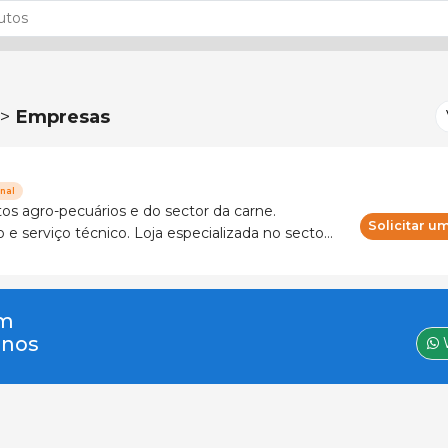
 >
Empresas
nal
os agro-pecuários e do sector da carne.
Solicitar 
nico. Loja especializada no sector
. Mais de 120 marcas e fabricantes
um
-nos