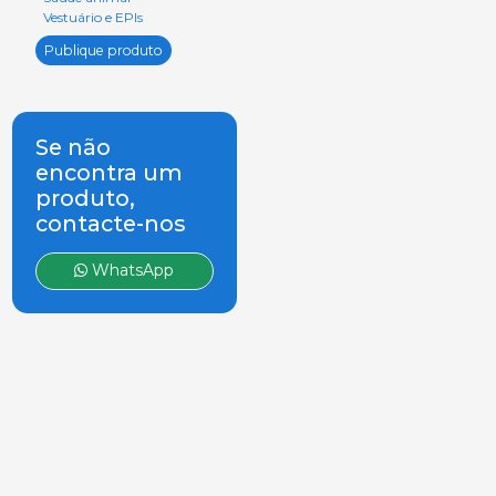
Vestuário e EPIs
Publique produto
Se não
encontra um
produto,
contacte-nos
WhatsApp