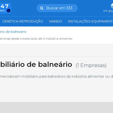
847
Buscar em 333
reais
PT (Po
GENÉTICA-REPRODUÇÃO
MANEIO
INSTALAÇÕES-EQUIPAMEN
ário de balneário
abrange desde a exploração até à indústria alimentar.
iliário de balneário
(1 Empresas)
cializam mobiliário para balneários da indústria alimentar ou d