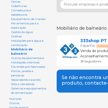
Cercas
Coberturas
Comedouros e
bebedouros
Equipamento de maneio
Ferramentas para a
Mobiliário de balneário
exploração
Gestão da água
Grelhas
333shop PT
Instalações para água e
canalização
Espanha
Profissio
Mobiliário de
Venda de produt
balneário
Aconselhamento e serviço téc
Outros equipamentos e
suinícola
36 Seguidores
instalações interiores
Pavilhões pré-fabricados
Portas, janelas e
persianas
Se não encontra 
Separadores e painéis
produto, contacte
Silos e vibradores
Sistemas e equipamentos
de alimentação
Nutrição
Outros
Saúde animal