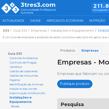
3tres3.com
211.
Comunidade Profissional
Utilizadores 
Suinícola
ACTUALIDADE
SAÚDE
MERCADOS-ECONOMIA
NUTRIÇÃO
333
Guia 333
Empresas
Instalações e Equipamento
Mobili
É um Guia de empresas e produtos do sector suinícola e pecuário em geral, que 
Produtos
Empresas
Guia 333
Controlo Ambiental
Empresas - Mob
Controlo de Pragas
Genética
Gestão de cadáveres
Empresas que fabricam ou comer
Gestão de chorumes
Higiene
Publique produto
Identificação de Animais
Indústria das carnes
Inseminação Artificial (IA)
Instalações e
Equipamento
Pesquisa
Boxes