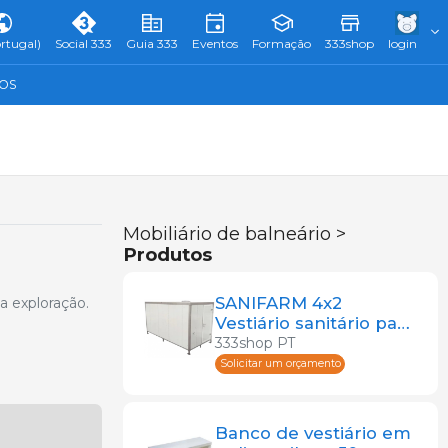
rtugal)
Social 333
Guia 333
Eventos
Formação
333shop
login
TOS
Mobiliário de balneário >
Produtos
SANIFARM 4x2
a exploração.
Vestiário sanitário para
animais de fazenda
333shop PT
Solicitar um orçamento
Banco de vestiário em