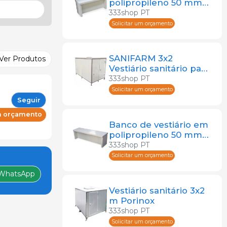
polipropileno 50 mm -
100x40x46 cm
333shop PT
Solicitar um orçamento
SANIFARM 3x2
Ver Produtos
Vestiário sanitário para
granja graja
333shop PT
Solicitar um orçamento
Seguir
um orçamento
Banco de vestiário em
polipropileno 50 mm -
150x40x46 cm
333shop PT
Solicitar um orçamento
WhatsApp
Vestiário sanitário 3x2
m Porinox
333shop PT
Solicitar um orçamento