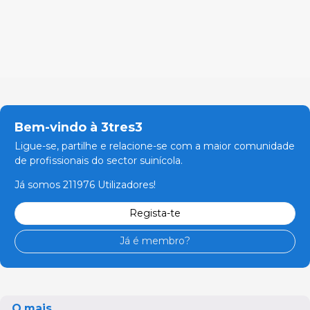
Bem-vindo à 3tres3
Ligue-se, partilhe e relacione-se com a maior comunidade
de profissionais do sector suinícola.
Já somos 211976 Utilizadores!
Regista-te
Já é membro?
O mais...