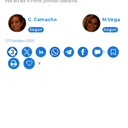
em atrair e reter jovens talentos.
C. Camacho
M.Vega
Seguir
Seguir
27 Outubro 2025
1
1