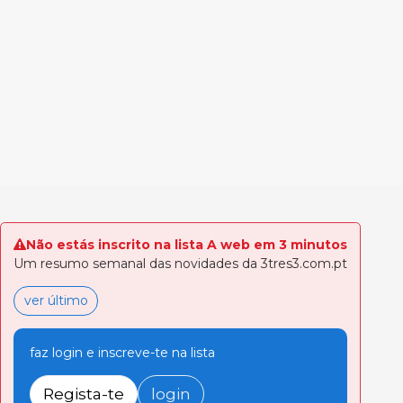
Não estás inscrito na lista A web em 3 minutos
Um resumo semanal das novidades da 3tres3.com.pt
ver último
faz login e inscreve-te na lista
Regista-te
login