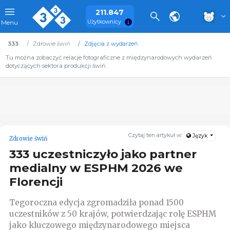
211.847
Użytkownicy
Menu
333
Zdrowie świń
Zdjęcia z wydarzeń
Tu można zobaczyć relacje fotograficzne z międzynarodowych wydarzeń
dotyczących sektora produkcji świń.
Czytaj ten artykuł w:
Język
Zdrowie świń
333 uczestniczyło jako partner
medialny w ESPHM 2026 we
Florencji
Tegoroczna edycja zgromadziła ponad 1500
uczestników z 50 krajów, potwierdzając rolę ESPHM
jako kluczowego międzynarodowego miejsca