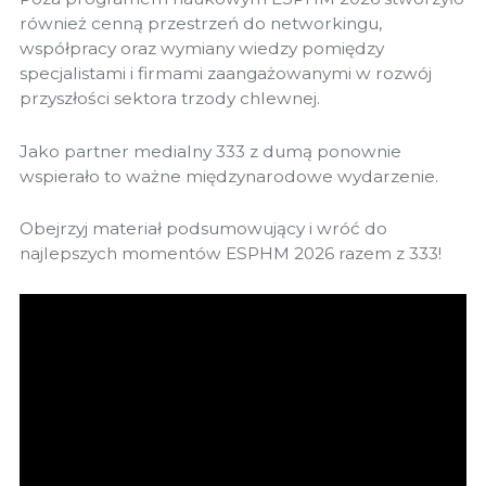
również cenną przestrzeń do networkingu,
współpracy oraz wymiany wiedzy pomiędzy
specjalistami i firmami zaangażowanymi w rozwój
przyszłości sektora trzody chlewnej.
Jako partner medialny 333 z dumą ponownie
wspierało to ważne międzynarodowe wydarzenie.
Obejrzyj materiał podsumowujący i wróć do
najlepszych momentów ESPHM 2026 razem z 333!