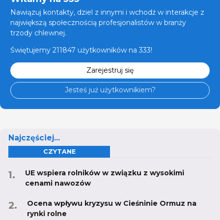
Nawiązuj kontakty, dziel z innymi i wchodź w interakcje z
największą społecznością profesjonalistów w branży
trzody chlewnej.
Świętujemy 211847 użytkowników na 333!
Zarejestruj się
Jesteś już użytkownikiem?
Najczęściej...
CZYTANE
UE wspiera rolników w związku z wysokimi
cenami nawozów
Ocena wpływu kryzysu w Cieśninie Ormuz na
rynki rolne