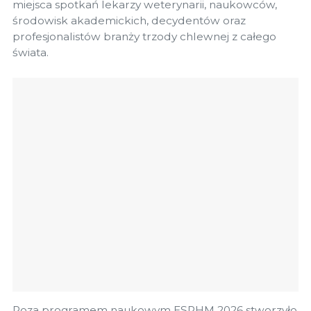
miejsca spotkań lekarzy weterynarii, naukowców,
środowisk akademickich, decydentów oraz
profesjonalistów branży trzody chlewnej z całego
świata.
Poza programem naukowym ESPHM 2026 stworzyło