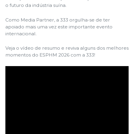
o futuro da indústria suína.
Como
Media Partner
, a 333 orgulha-se de ter
apoiado mais uma vez este importante evento
internacional.
Veja o vídeo de resumo e reviva alguns dos melhores
momentos do ESPHM 2026 com a 333!