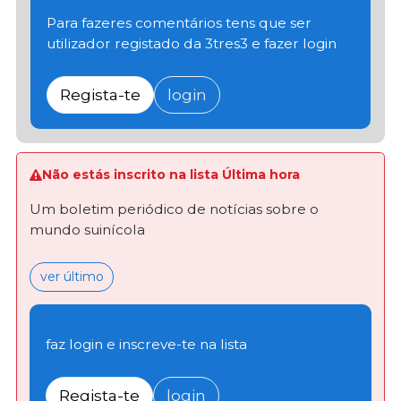
Para fazeres comentários tens que ser
utilizador registado da 3tres3 e fazer login
Regista-te
login
Não estás inscrito na lista Última hora
Um boletim periódico de notícias sobre o
mundo suinícola
ver último
faz login e inscreve-te na lista
Regista-te
login