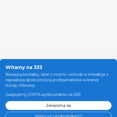
Witamy na 333
Nawiązuj kontakty, dziel z innymi i wchodź w interakcje z
największą społecznością profesjonalistów w branży
trzody chlewnej.
Świętujemy 211976 użytkowników na 333!
Zarejestruj się
Jesteś już użytkownikiem?