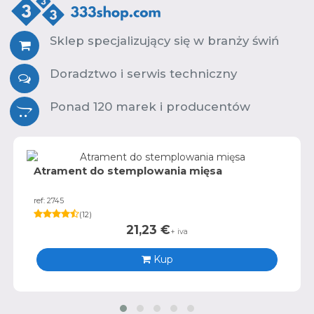
Sklep specjalizujący się w branży świń
Doradztwo i serwis techniczny
Ponad 120 marek i producentów
Atrament do stemplowania mięsa
ref: 2745
(
12
)
21,23
€
+ iva
Kup