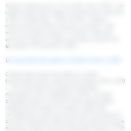
Eksport wieprzowiny w UE wzrósł o 4% w 2018 r., ale
spadł do głównego miejsca przeznaczenia, czyli Chin
(- 8%) i Hongkongu (- 43%). W 2019 r. eksport
wieprzowiny powinien znacznie wzrosnąć (+ 9%)
wraz ze wzrostem popytu w Chinach. Całkowity
wolumen eksportu mięsa i podrobów wzrósł o 1%,
ale spadł o 7% wartości w 2018 r.
UE utrzymała swój udział w chińskim rynku w 2018 r
Chiński popyt importowy, główny czynnik
światowego handlu wieprzowiną, spadł o 13% w 2018
r .; UE utrzymała swój udział powyżej 60%.
Zamknięcie rynku rosyjskiego w 2018 r. pchnęło
brazylijski eksport na rynek chiński, gdzie szybko
zwiększył swój udział. Tymczasem udział USA
zmniejszył się o połowę z powodu tarć handlowych;
powinien się jednak odbić, jeśli Chiny zakończą swoje
odwetowe taryfy. Wzrost światowego handlu w 2019