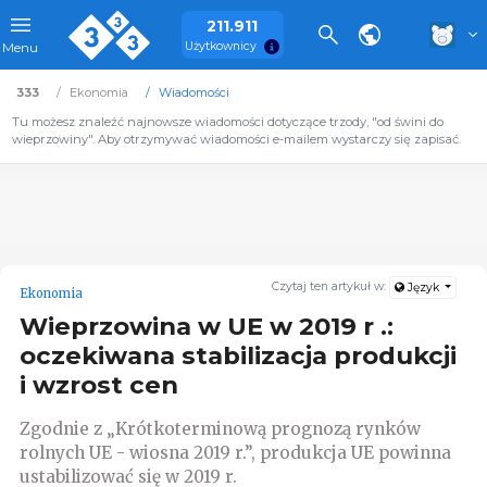
211.911
Użytkownicy
Menu
333
Ekonomia
Wiadomości
Tu możesz znaleźć najnowsze wiadomości dotyczące trzody, "od świni do
wieprzowiny". Aby otrzymywać wiadomości e-mailem wystarczy się zapisać.
Czytaj ten artykuł w:
Język
Ekonomia
Wieprzowina w UE w 2019 r .:
oczekiwana stabilizacja produkcji
i wzrost cen
Zgodnie z „Krótkoterminową prognozą rynków
rolnych UE - wiosna 2019 r.”, produkcja UE powinna
ustabilizować się w 2019 r.