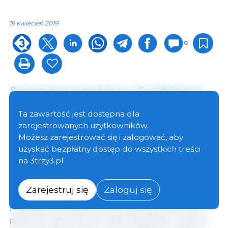
19 kwiecień 2019
0
Prognozuje się, że produkcja w UE ustabilizuje się
Ta zawartość jest dostępna dla
Unijne stada hodowlane powróciło do tendencji
zarejestrowanych użytkowników.
spadkowej w 2018 r. (-3% rok do roku), po ekspansji
Możesz zarejestrować się i zalogować, aby
w 2017 r. Nastąpiło znaczne zmniejszenie stada w PL
uzyskać bezpłatny dostęp do wszystkich treści
(-18%), NL (- 9%), DE (- 4%) i RO (- 9%), ze względu na
na 3trzy3.pl
niskie ceny, ryzyko afrykańskiego pomoru świń (ASF)
i / lub ograniczenia środowiskowe. Natomiast
Hiszpania kontynuuje ekspansję produkcji,
Zarejestruj się
Zaloguj się
napędzaną rosnącym eksportem poza UE: stada
hodowlane wzrosły o 2%, a produkcja o 5% w tym
państwie członkowskim. Niemniej jednak oczekuje