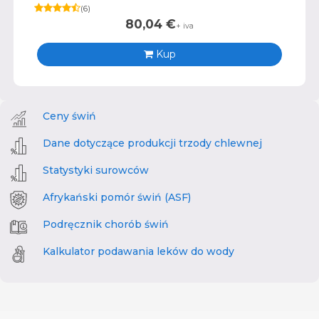
(
6
)
80,04
€
+ iva
Kup
Ceny świń
Dane dotyczące produkcji trzody chlewnej
Statystyki surowców
Afrykański pomór świń (ASF)
Podręcznik chorób świń
Kalkulator podawania leków do wody