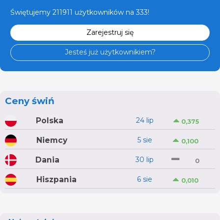
Świętujemy 211911 użytkowników na 333!
Zarejestruj się
Jesteś już użytkownikiem?
Ceny świń
Polska
24 lip
0,375
Niemcy
5 sie
0,100
Dania
30 lip
0
Hiszpania
6 sie
0,010