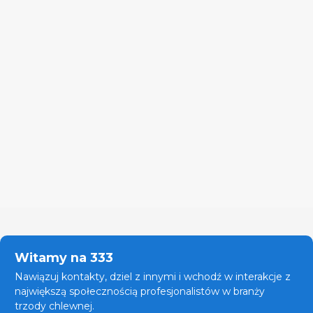
Witamy na 333
Nawiązuj kontakty, dziel z innymi i wchodź w interakcje z
największą społecznością profesjonalistów w branży
trzody chlewnej.