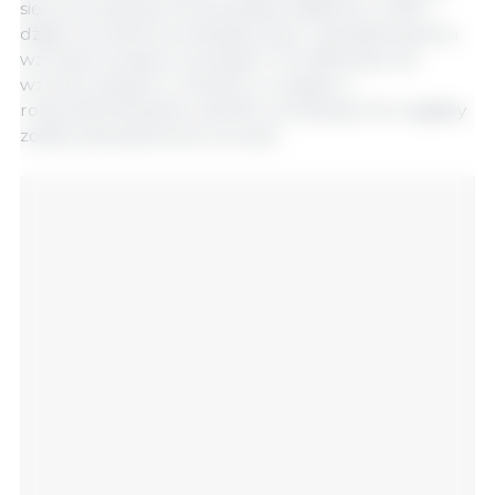
się, że produkcja UE pozostanie stabilna w 2019 r.
dzięki wzrostowi produktywności i spodziewanemu
wzrostowi popytu na eksport. W zależności od
wzrostu popytu w Chinach w związku z
rozprzestrzenianiem się ASF, produkcja UE mogłaby
zostać pobudzona do wzrostu.