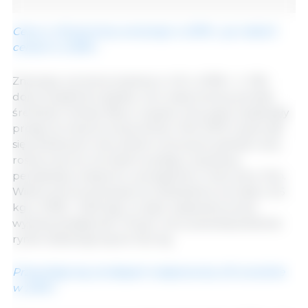
Ceny w UE powinny wzrosnąć w 2019 r., po niskich
cenach w 2018 r.
Znaczący wzrost produkcji w UE w 2018 r. (+ 2%)
doprowadził do spadku cen wieprzowiny poniżej
średniej 5-letniej. Nieco wyższe ceny pasz zwiększyły
presję na marże producentów. Rok 2019 rozpoczął
się podobnymi warunkami cenowymi, jednak ceny
rosną wraz ze wzrostem podaży i poprawą
perspektyw eksportu, szczególnie w kierunku Chin.
Widoczna konsumpcja na mieszkańca wzrosła o 0,5
kg w 2018 r. (32,6 kg), co było wspierane przez
wysoką dostępność. W tym roku prawdopodobnie
rynek zbilansuje się do 32,2 kg.
Przewiduje się, że eksport wieprzowiny UE wzrośnie
w 2019 r.