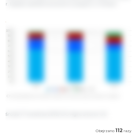
r. będzie zależał od poziomu popytu w Chinach.
Chinese pigmeat and offal imports: share by origin (product weight)
środa 17 kwietnia 2019/ DG Agriculture/ UE .
112
Obejrzano
razy