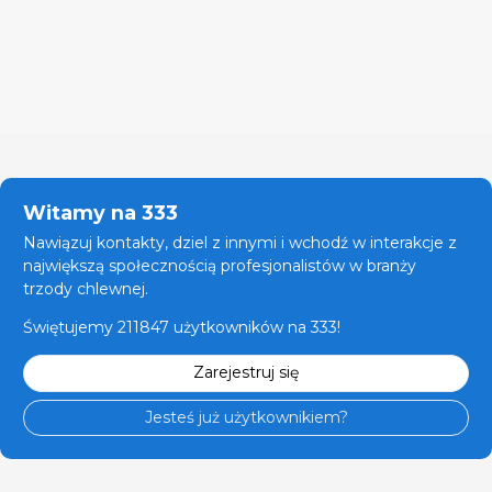
Witamy na 333
Nawiązuj kontakty, dziel z innymi i wchodź w interakcje z
największą społecznością profesjonalistów w branży
trzody chlewnej.
Świętujemy 211847 użytkowników na 333!
Zarejestruj się
Jesteś już użytkownikiem?