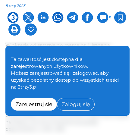
8 maj 2023
0
W okresie od stycznia do marca br. Hiszpania
wyeksportowała łącznie 382 191 t wieprzowiny i
przetworów wieprzowych, co oznacza spadek o
Ta zawartość jest dostępna dla
7,4% w porównaniu z analogicznym okresem
zarejestrowanych użytkowników.
ubiegłego roku, kiedy to wyeksportowano 412 822 t.
Możesz zarejestrować się i zalogować, aby
uzyskać bezpłatny dostęp do wszystkich treści
na 3trzy3.pl
Eksport do Chin, wiodącego miejsca przeznaczenia,
wykazał niewielki wzrost o 1% w stosunku do tego
samego okresu poprzedniego roku (166 264 t wobec
Zarejestruj się
Zaloguj się
164 549 t). Eksport do Japonii wzrósł o 19%,
przechodząc z 50.791 t do 60.195 t). Natomiast wysyłki
na Filipiny i do Korei Południowej spadły
odpowiednio o 24% i 26%.