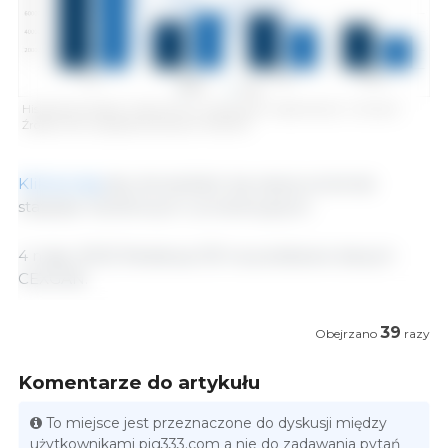
Hiszpański eksport wieprzowiny i produktów wieprzowych, w tonach.
Źródło: 333 na podstawie danych CEXGAN.
Kliknij tutaj
aby dowiedzieć się więcej na temat
statystyk handlowych i produkcyjnych.
4 maja, 2023/ Redakcja 333 na podstawie danych
CEXGAN.
39
Obejrzano
razy
Komentarze do artykułu
To miejsce jest przeznaczone do dyskusji między
użytkownikami pig333.com a nie do zadawania pytań