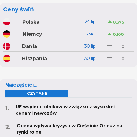
Ceny świń
Polska
24 lip
0,375
Niemcy
5 sie
0,100
Dania
30 lip
0
Hiszpania
30 lip
0
Najczęściej...
CZYTANE
UE wspiera rolników w związku z wysokimi
cenami nawozów
Ocena wpływu kryzysu w Cieśninie Ormuz na
rynki rolne