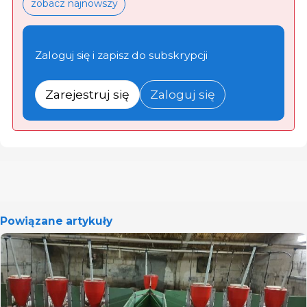
zobacz najnowszy
Zaloguj się i zapisz do subskrypcji
Zarejestruj się
Zaloguj się
Powiązane artykuły