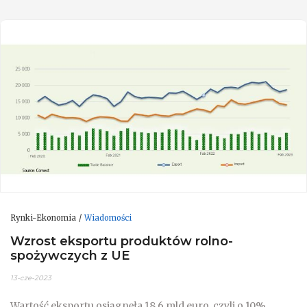
Rynki-Ekonomia
Wiadomości
Wzrost eksportu produktów rolno-
spożywczych z UE
13-cze-2023
Wartość eksportu osiągnęła 18,6 mld euro, czyli o 10%