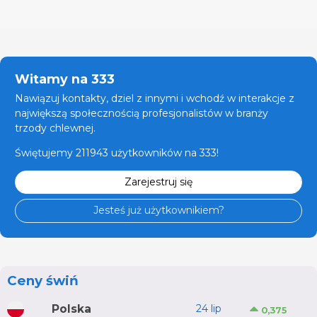
Witamy na 333
Nawiązuj kontakty, dziel z innymi i wchodź w interakcje z
największą społecznością profesjonalistów w branży
trzody chlewnej.
Świętujemy 211943 użytkowników na 333!
Zarejestruj się
Jesteś już użytkownikiem?
Ceny świń
Polska
24 lip
0,375