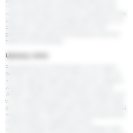
rolne, oraz czynników ekonomicznych, takich jak
wciąż wysokie stopy procentowe i zwiększone koszty
pracy. Ceny żywności pozostają nadal wysokie, co w
połączeniu z niskimi perspektywami wzrostu
gospodarczego ogranicza perspektywy ożywienia
popytu konsumpcyjnego.
Uprawy rolne
Przewiduje się, że produkcja zbóż w UE w latach
2024/25 wzrośnie do około 278,5 mln ton (+3% rok
do roku), głównie dzięki lepszym plonom. Wilgotne
warunki wpłynęły na produkcję zbóż w sezonie
2023/24 i czasami utrudniały rolnikom dostęp do pól
w celu zasiania zbóż jarych. Generalnie, import zbóż
do UE w sezonie 2023/24 (lipiec 2023-czerwiec 2024)
może pozostać o 17% wyższy niż średnia pięcioletnia.
Jednak ulepszona logistyka korytarza
czarnomorskiego ułatwia eksport ukraińskich zbóż