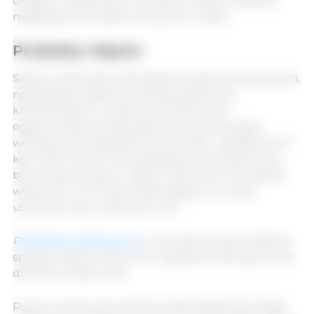
oleistych i białkowych wzrośnie w latach 2024/25,
napędzana wzrostem soi, grochu i bobu.
Produkty mięsne
Sektor hodowlany doświadcza zmian strukturalnych,
napędzanych głównie zmianą preferencji
konsumentów z wołowiny na drób oraz
ograniczeniami środowiskowymi. Konsumpcja
wołowiny na mieszkańca UE w 2023 r. spadła do 9,7
kg (-4,7% rok do roku). Spadek konsumpcji może
być kontynuowany o 2,8% w 2024 roku. Produkcja
wołowiny w UE może nadal spadać, co może
utrzymać ceny wołowiny w UE.
Produkcja wieprzowiny
w UE odnotowuje podobny
spadek -6,6% w 2023 roku. Spadek może spowolnić
do 0,4% w 2024 roku.
Popyt na drób, jako tańsze źródło białka, jest nadal