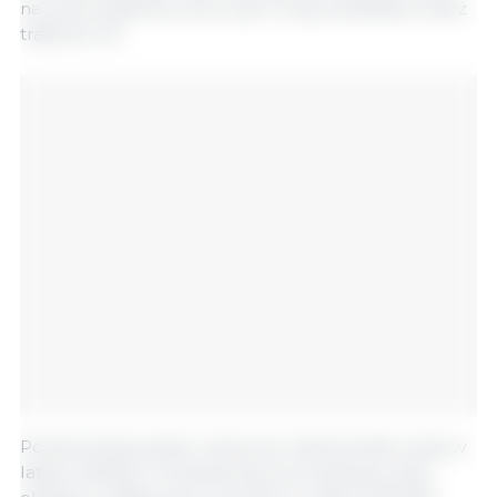
na rynki światowe, przy czym mniej ukraińskich zbóż
trafia do UE.
Powierzchnia upraw i plony soi i słonecznika rosną w
latach 2023/24. Oczekuje się, że produkcja roślin