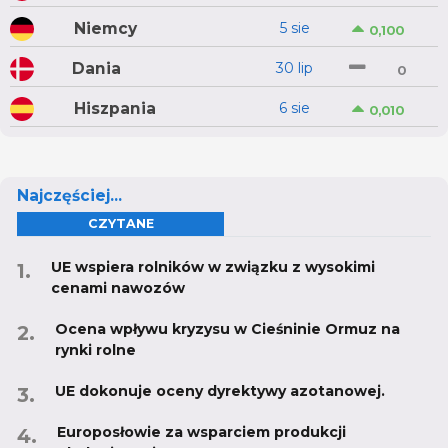
Niemcy
5 sie
0,100
Dania
30 lip
0
Hiszpania
6 sie
0,010
Najczęściej...
CZYTANE
UE wspiera rolników w związku z wysokimi
cenami nawozów
Ocena wpływu kryzysu w Cieśninie Ormuz na
rynki rolne
UE dokonuje oceny dyrektywy azotanowej.
Europosłowie za wsparciem produkcji