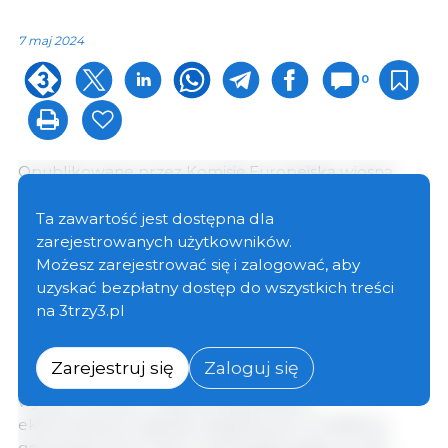
7 maj 2024
0
Opublikowane przez Komisję Europejską wiosną
2024 r. wydanie krótkoterminowego raportu
perspektywicznego dla rynków rolnych UE
Ta zawartość jest dostępna dla
przedstawia najnowsze trendy i perspektywy dla
zarejestrowanych użytkowników.
kluczowych rynków rolnych. Od czasu ostatniej
Możesz zarejestrować się i zalogować, aby
krótkoterminowej prognozy (jesień 2023 r.) i pomimo
uzyskać bezpłatny dostęp do wszystkich treści
pewnych korzystnych, ale ograniczonych zmian w
na 3trzy3.pl
kosztach nakładów, ceny, w tym energii, nawozów i
pasz dla zwierząt, znacznie przekraczają poziomy
Zarejestruj się
Zaloguj się
sprzed pandemii COVID-19. Niepewność rolników
wynika również z nieprzewidywalnych
ekstremalnych zjawisk pogodowych, konfliktów
geopolitycznych, które wywierają presję na rynki