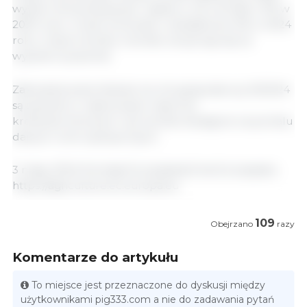
wysoki. Konsumpcja per capita w UE wzrosła o 3% w
2023 roku i może wzrosnąć o dodatkowe 2% w 2024
roku. Import drobiu również utrzymuje się na
wysokim poziomie.
Zaktualizowane bilanse na rok gospodarczy 2023/24
są zawarte w najnowszym raporcie
krótkoterminowym i są również dostępne na portalu
danych rolno-spożywczych.
3 maja, 2024/ Komisja Europejska/Unia Europejska.
https://agriculture.ec.europa.eu
109
Obejrzano
razy
Komentarze do artykułu
To miejsce jest przeznaczone do dyskusji między
użytkownikami pig333.com a nie do zadawania pytań